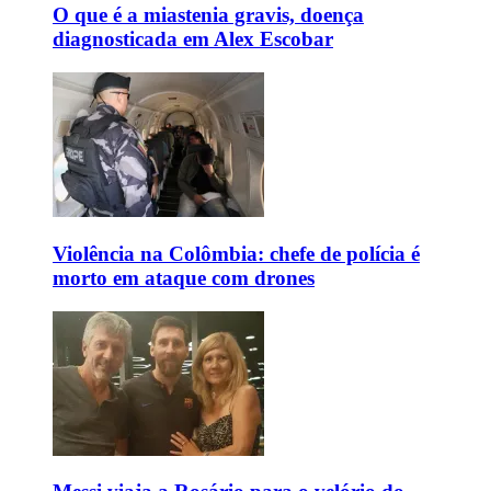
O que é a miastenia gravis, doença
diagnosticada em Alex Escobar
Violência na Colômbia: chefe de polícia é
morto em ataque com drones