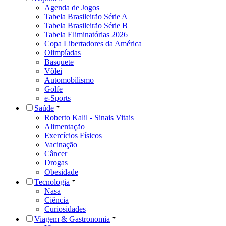
Agenda de Jogos
Tabela Brasileirão Série A
Tabela Brasileirão Série B
Tabela Eliminatórias 2026
Copa Libertadores da América
Olimpíadas
Basquete
Vôlei
Automobilismo
Golfe
e-Sports
Saúde
Roberto Kalil - Sinais Vitais
Alimentação
Exercícios Físicos
Vacinação
Câncer
Drogas
Obesidade
Tecnologia
Nasa
Ciência
Curiosidades
Viagem & Gastronomia