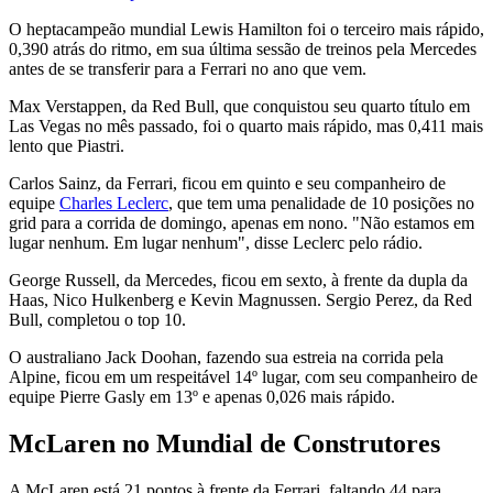
O heptacampeão mundial Lewis Hamilton foi o terceiro mais rápido,
0,390 atrás do ritmo, em sua última sessão de treinos pela Mercedes
antes de se transferir para a Ferrari no ano que vem.
Max Verstappen, da Red Bull, que conquistou seu quarto título em
Las Vegas no mês passado, foi o quarto mais rápido, mas 0,411 mais
lento que Piastri.
Carlos Sainz, da Ferrari, ficou em quinto e seu companheiro de
equipe
Charles Leclerc
, que tem uma penalidade de 10 posições no
grid para a corrida de domingo, apenas em nono. "Não estamos em
lugar nenhum. Em lugar nenhum", disse Leclerc pelo rádio.
George Russell, da Mercedes, ficou em sexto, à frente da dupla da
Haas, Nico Hulkenberg e Kevin Magnussen. Sergio Perez, da Red
Bull, completou o top 10.
O australiano Jack Doohan, fazendo sua estreia na corrida pela
Alpine, ficou em um respeitável 14º lugar, com seu companheiro de
equipe Pierre Gasly em 13º e apenas 0,026 mais rápido.
McLaren no Mundial de Construtores
A McLaren está 21 pontos à frente da Ferrari, faltando 44 para