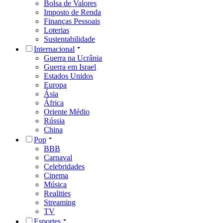
Bolsa de Valores
Imposto de Renda
Finanças Pessoais
Loterias
Sustentabilidade
Internacional
Guerra na Ucrânia
Guerra em Israel
Estados Unidos
Europa
Ásia
África
Oriente Médio
Rússia
China
Pop
BBB
Carnaval
Celebridades
Cinema
Música
Realities
Streaming
TV
Esportes