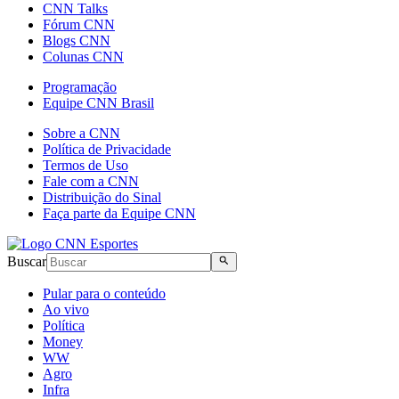
CNN Talks
Fórum CNN
Blogs CNN
Colunas CNN
Programação
Equipe CNN Brasil
Sobre a CNN
Política de Privacidade
Termos de Uso
Fale com a CNN
Distribuição do Sinal
Faça parte da Equipe CNN
Buscar
Pular para o conteúdo
Ao vivo
Política
Money
WW
Agro
Infra