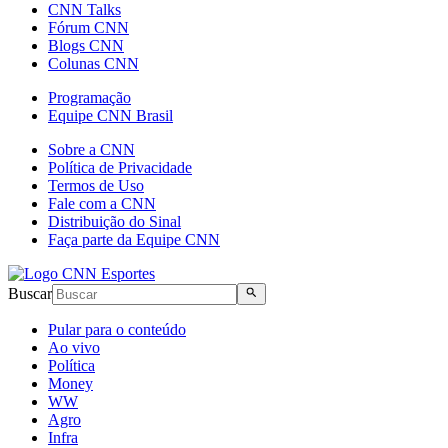
CNN Talks
Fórum CNN
Blogs CNN
Colunas CNN
Programação
Equipe CNN Brasil
Sobre a CNN
Política de Privacidade
Termos de Uso
Fale com a CNN
Distribuição do Sinal
Faça parte da Equipe CNN
Buscar
Pular para o conteúdo
Ao vivo
Política
Money
WW
Agro
Infra