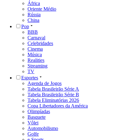
África
Oriente Médio
Rússia
China
Pop
BBB
Carnaval
Celebridades
Cinema
Música
Realities
Streaming
TV
Esportes
Agenda de Jogos
Tabela Brasileirão Série A
Tabela Brasileirão Série B
Tabela Eliminatórias 2026
Copa Libertadores da América
Olimpíadas
Basquete
Vôlei
Automobilismo
Golfe
e-Sports