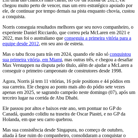
chegou muito perto de vencer, mas um erro estratégico apoiado por
ele, de continuar por tempo demais na pista enquanto chovia, custou
a conquista.
Norris conseguia resultados melhores que seu novo companheiro, o
experiente Daniel Ricciardo, que correu pela McLaren em 2021 e
2022, mas foi o australiano que
conseguiu a primeira vitória para a
equipe desde 2012
, em seu ano de estreia.
Mas o tabu ficou para trás em 2024, quando ele não só
conquistou
sua primeira vitória, em Miami
, mas outras três, e chegou a desafiar
Max Verstappen na disputa pelo título, além de ajudar a McLaren a
conseguir o primeiro campeonato de construtores desde 1998.
Agora, Norris já tem 11 vitórias, 16 pole positions e 44 pódios em
sua carreira. Ele chegou ao ponto mais alto do pódio sete vezes
apenas em 2025, se sagrando campeão neste domingo (07), após um
terceiro lugar na corrida de Abu Dhabi.
Ele passou por altos e baixos este ano, sem pontuar no GP do
Canadá, quando colidiu na traseira de Oscar Piastri, e no GP da
Holanda, em que seu carro quebrou.
Mas sua consistência desde Singapura, no começo de outubro,
aliada à fase ruim do companheiro, consolidaram a conquistar o