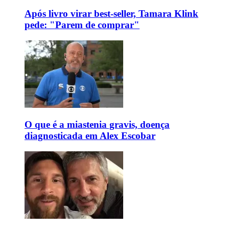
Após livro virar best-seller, Tamara Klink
pede: "Parem de comprar"
O que é a miastenia gravis, doença
diagnosticada em Alex Escobar