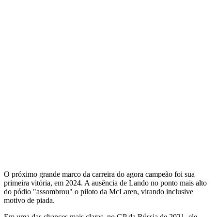
O próximo grande marco da carreira do agora campeão foi sua
primeira vitória, em 2024. A ausência de Lando no ponto mais alto
do pódio "assombrou" o piloto da McLaren, virando inclusive
motivo de piada.
Em uma das chances mais claras, no GP da Rússia de 2021, ele