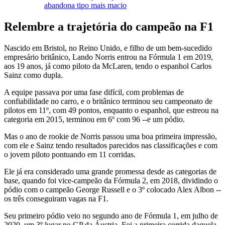
abandona tipo mais macio
Relembre a trajetória do campeão na F1
Nascido em Bristol, no Reino Unido, e filho de um bem-sucedido
empresário britânico, Lando Norris entrou na Fórmula 1 em 2019,
aos 19 anos, já como piloto da McLaren, tendo o espanhol Carlos
Sainz como dupla.
A equipe passava por uma fase difícil, com problemas de
confiabilidade no carro, e o britânico terminou seu campeonato de
pilotos em 11º, com 49 pontos, enquanto o espanhol, que estreou na
categoria em 2015, terminou em 6º com 96 --e um pódio.
Mas o ano de rookie de Norris passou uma boa primeira impressão,
com ele e Sainz tendo resultados parecidos nas classificações e com
o jovem piloto pontuando em 11 corridas.
Ele já era considerado uma grande promessa desde as categorias de
base, quando foi vice-campeão da Fórmula 2, em 2018, dividindo o
pódio com o campeão George Russell e o 3º colocado Alex Albon --
os três conseguiram vagas na F1.
Seu primeiro pódio veio no segundo ano de Fórmula 1, em julho de
2020, um 3º lugar no GP da Áustria. Foi a primeira corrida daquela