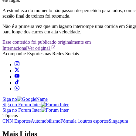
ele fugia.
A estranheza do momento não passou despercebida para todos, com 
sessão final de treinos foi retomada.
Não é a primeira vez que um lagarto interrompe uma corrida em S
ing
para longe dos carros em alta velocidade.
Esse conteúdo foi publicado originalmente em
Internacional
Ver original
Acompanhe
Esportes
nas Redes Sociais
Siga no
Siga no Forum Inter
Siga no Forum Inter
Tópicos
CNN Esportes
Automobilismo
Fórmula 1
outros esportes
Singapura
Mais Lidas