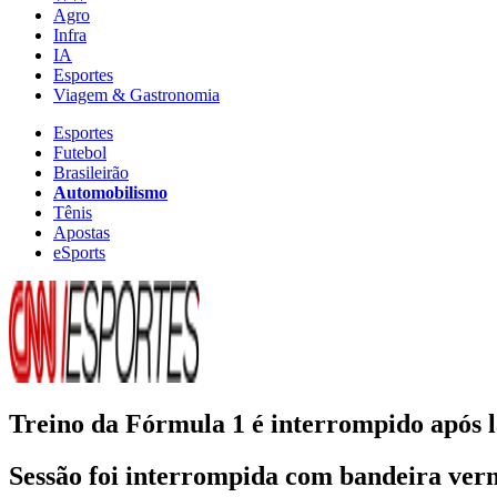
Agro
Infra
IA
Esportes
Viagem & Gastronomia
Esportes
Futebol
Brasileirão
Automobilismo
Tênis
Apostas
eSports
Treino da Fórmula 1 é interrompido após la
Sessão foi interrompida com bandeira verm