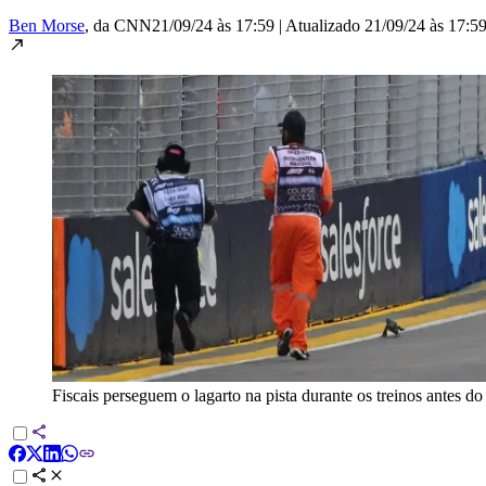
Ben Morse
, da CNN
21/09/24 às 17:59
|
Atualizado
21/09/24 às 17:5
Fiscais perseguem o lagarto na pista durante os treinos antes 