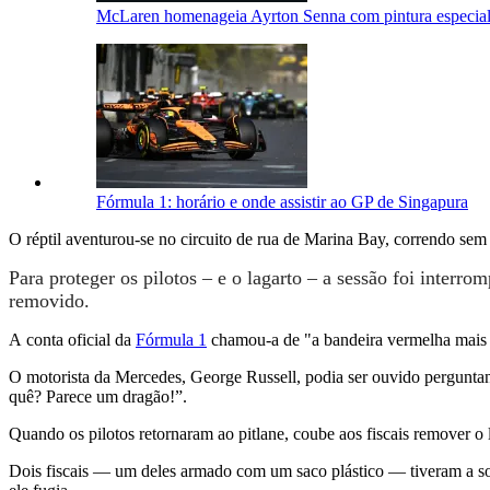
McLaren homenageia Ayrton Senna com pintura especial
Fórmula 1: horário e onde assistir ao GP de Singapura
O réptil aventurou-se no circuito de rua de Marina Bay, correndo se
Para proteger os pilotos – e o lagarto – a sessão foi interr
removido.
A
conta oficial da
Fórmula 1
chamou-a de "a bandeira vermelha mais e
O motorista da Mercedes, George Russell, podia ser ouvido perguntan
quê? Parece um dragão!”.
Quando os pilotos retornaram ao pitlane, coube aos fiscais remover o l
Dois fiscais — um deles armado com um saco plástico — tiveram a sor