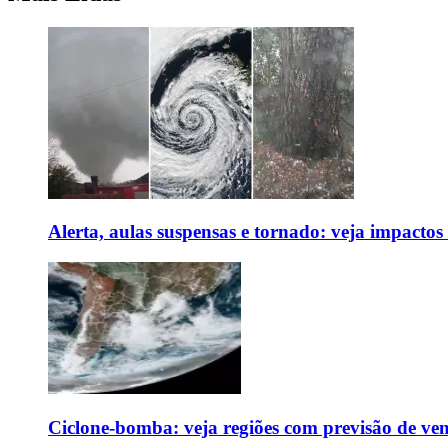
Alerta, aulas suspensas e tornado: veja impactos
Ciclone-bomba: veja regiões com previsão de ven