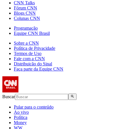
CNN Talks
Fórum CNN
Blogs CNN
Colunas CNN
Programação
Equipe CNN Brasil
Sobre a CNN
Política de Privacidade
Termos de Uso
Fale com a CNN
Distribuição do Sinal
Faça parte da Equipe CNN
Buscar
Pular para o conteúdo
Ao vivo
Política
Money
WW