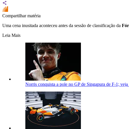
Compartilhar matéria
Uma cena inusitada aconteceu antes da sessão de classificação da
Fór
Leia Mais
Norris conquista a pole no GP de Singapura de F-1; veja 