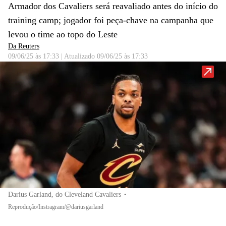
Armador dos Cavaliers será reavaliado antes do início do
training camp; jogador foi peça-chave na campanha que
levou o time ao topo do Leste
Da Reuters
09/06/25 às 17:33
|
Atualizado
09/06/25 às 17:33
Darius Garland, do Cleveland Cavaliers
•
Reprodução/Instragram/@dariusgarland