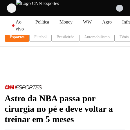
Pular para o conteúdo
Ao
Política
Money
WW
Agro
Infr
vivo
Esportes
Futebol
Brasileirão
Automobilismo
Tênis
Astro da NBA passa por
cirurgia no pé e deve voltar a
treinar em 5 meses