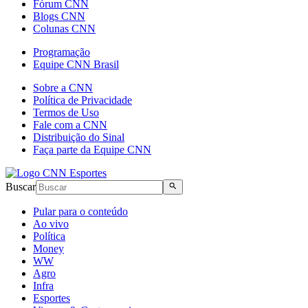
Fórum CNN
Blogs CNN
Colunas CNN
Programação
Equipe CNN Brasil
Sobre a CNN
Política de Privacidade
Termos de Uso
Fale com a CNN
Distribuição do Sinal
Faça parte da Equipe CNN
Buscar
Pular para o conteúdo
Ao vivo
Política
Money
WW
Agro
Infra
Esportes