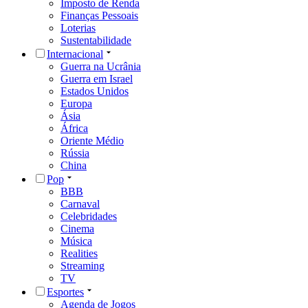
Imposto de Renda
Finanças Pessoais
Loterias
Sustentabilidade
Internacional
Guerra na Ucrânia
Guerra em Israel
Estados Unidos
Europa
Ásia
África
Oriente Médio
Rússia
China
Pop
BBB
Carnaval
Celebridades
Cinema
Música
Realities
Streaming
TV
Esportes
Agenda de Jogos