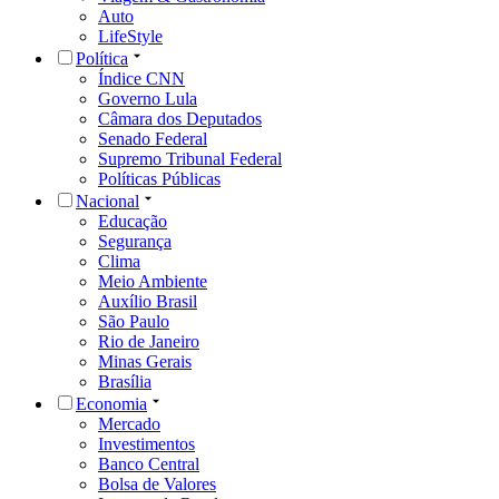
Auto
LifeStyle
Política
Índice CNN
Governo Lula
Câmara dos Deputados
Senado Federal
Supremo Tribunal Federal
Políticas Públicas
Nacional
Educação
Segurança
Clima
Meio Ambiente
Auxílio Brasil
São Paulo
Rio de Janeiro
Minas Gerais
Brasília
Economia
Mercado
Investimentos
Banco Central
Bolsa de Valores