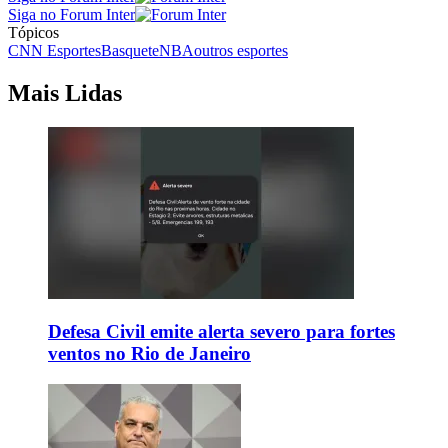
Siga no Forum Inter
Tópicos
CNN Esportes
Basquete
NBA
outros esportes
Mais Lidas
Defesa Civil emite alerta severo para fortes
ventos no Rio de Janeiro