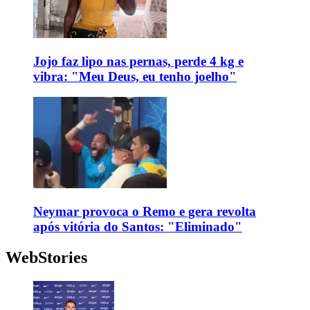
Jojo faz lipo nas pernas, perde 4 kg e
vibra: "Meu Deus, eu tenho joelho"
Neymar provoca o Remo e gera revolta
após vitória do Santos: "Eliminado"
WebStories