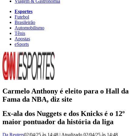
Viagem & Gastronomia
Esportes
Futebol
Brasileirão
Automobilismo
Tênis
Apostas
eSports
Carmelo Anthony é eleito para o Hall da
Fama da NBA, diz site
Ex-ala dos Nuggets e dos Knicks é o 12º
maior pontuador da história da liga
Da Reuters
02/04/25 às 14:48
|
Atualizado
02/04/25 às 14:48