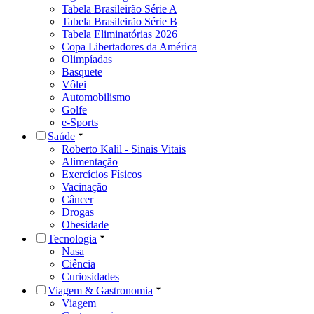
Tabela Brasileirão Série A
Tabela Brasileirão Série B
Tabela Eliminatórias 2026
Copa Libertadores da América
Olimpíadas
Basquete
Vôlei
Automobilismo
Golfe
e-Sports
Saúde
Roberto Kalil - Sinais Vitais
Alimentação
Exercícios Físicos
Vacinação
Câncer
Drogas
Obesidade
Tecnologia
Nasa
Ciência
Curiosidades
Viagem & Gastronomia
Viagem