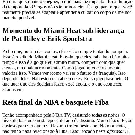
Eu diria que, quando cheguei, o que mais me impactou foi a duração
da temporada. 82 jogos não são brincadeira. É algo para o qual você
realmente precisa se adaptar e aprender a cuidar do corpo da melhor
maneira possível.
Momento do Miami Heat sob liderança
de Pat Riley e Erik Spoelstra
Acho que, no fim das contas, eles estão sempre tentando competir.
Esse é o jeito do Miami Heat. É assim que eles trabalham há muito
tempo e isso é algo que eu admiro muito, competir com qualquer
elenco, em qualquer momento. Como jogador, você realmente
valoriza isso. Vamos ver (como vai ser o futuro da franquia). Isso
depende deles. Não estou na cabeça deles. Eu só jogo basquete. O
que quer que eles decidam fazer, você apoia, e o que acontecer,
aconteceu.
Reta final da NBA e basquete Fiba
Tenho acompanhado pela NBA TV, assistindo todas as noites. O
nível do basquete nesta época do ano é altíssimo. Muito físico. Estou
ansioso para ver quem vai levar o troféu neste ano. No momento,
não tenho nada relacionado à Fiba. Estou focado nesta
offseason
. É