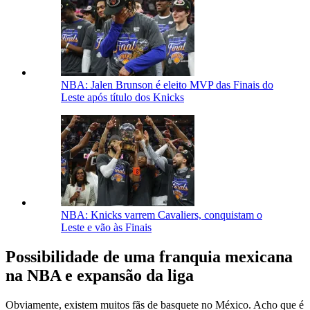
NBA: Jalen Brunson é eleito MVP das Finais do
Leste após título dos Knicks
NBA: Knicks varrem Cavaliers, conquistam o
Leste e vão às Finais
Possibilidade de uma franquia mexicana
na NBA e expansão da liga
Obviamente, existem muitos fãs de basquete no México. Acho que é