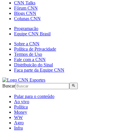
CNN Talks
Fórum CNN
Blogs CNN
Colunas CNN
Programação
Equipe CNN Brasil
Sobre a CNN
Política de Privacidade
Termos de Uso
Fale com a CNN
Distribuição do Sinal
Faça parte da Equipe CNN
Buscar
Pular para o conteúdo
Ao vivo
Política
Money
WW
Agro
Infra