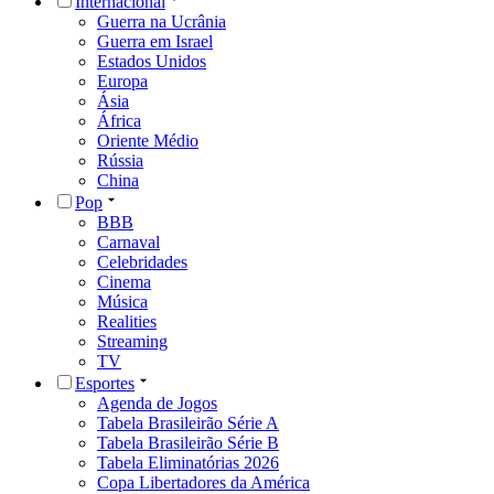
Internacional
Guerra na Ucrânia
Guerra em Israel
Estados Unidos
Europa
Ásia
África
Oriente Médio
Rússia
China
Pop
BBB
Carnaval
Celebridades
Cinema
Música
Realities
Streaming
TV
Esportes
Agenda de Jogos
Tabela Brasileirão Série A
Tabela Brasileirão Série B
Tabela Eliminatórias 2026
Copa Libertadores da América