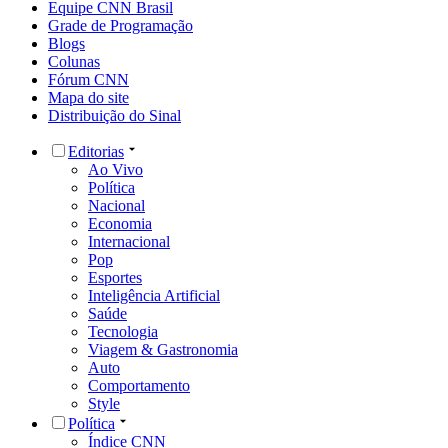
Equipe CNN Brasil
Grade de Programação
Blogs
Colunas
Fórum CNN
Mapa do site
Distribuição do Sinal
Editorias
Ao Vivo
Política
Nacional
Economia
Internacional
Pop
Esportes
Inteligência Artificial
Saúde
Tecnologia
Viagem & Gastronomia
Auto
Comportamento
Style
Política
Índice CNN