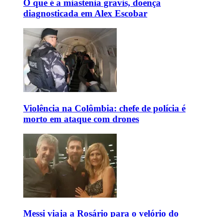
O que é a miastenia gravis, doença
diagnosticada em Alex Escobar
Violência na Colômbia: chefe de polícia é
morto em ataque com drones
Messi viaja a Rosário para o velório do