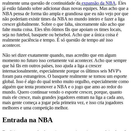
realmente uma questão de continuidade da
expansão da NBA
. Eles
já estão falando sobre adicionar duas novas equipes. Mas acho que a
NBA pensa de forma tão ampla e grandiosa que eu não vejo por que
não poderiam existir times da NBA no mundo inteiro e fazer a liga
crescer globalmente. Sobre o que falta, sinceramente não acho que
falte muita coisa. Eles têm ótimos fãs que apoiam os times locais,
seja no futebol, basquete ou beisebol. Acho que a única coisa é
realmente paciência e tempo. É só questão de tempo até isso
acontecer.
Não sei dizer exatamente quando, mas acredito que em algum
momento no futuro isso certamente vai acontecer. Acho que sempre
que há fãs em outros países, isso ajuda a liga a crescer
internacionalmente, especialmente porque os últimos seis MVP's
foram para estrangeiros. O basquete realmente se tornou um esporte
global. Isso é algo do qual tenho muito orgulho, especialmente como
alguém que tenta promover a NBA e o jogo que amo ao redor do
mundo. Quero continuar vendo o esporte crescer, porque, quanto
mais ele cresce, mais grandes jogadores entram na liga a cada ano,
mais gente começa a jogar pela primeira vez, e isso cria jogadores
melhores e uma competição melhor.
Entrada na NBA