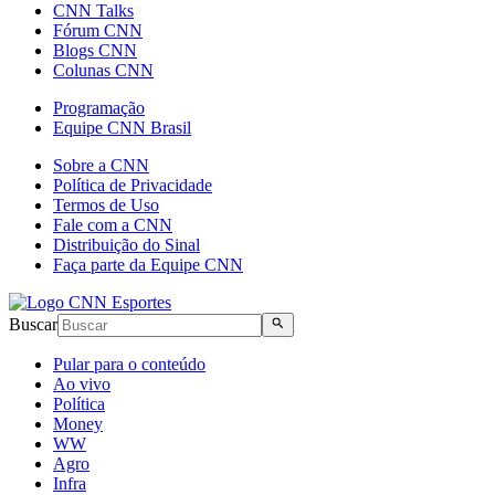
CNN Talks
Fórum CNN
Blogs CNN
Colunas CNN
Programação
Equipe CNN Brasil
Sobre a CNN
Política de Privacidade
Termos de Uso
Fale com a CNN
Distribuição do Sinal
Faça parte da Equipe CNN
Buscar
Pular para o conteúdo
Ao vivo
Política
Money
WW
Agro
Infra