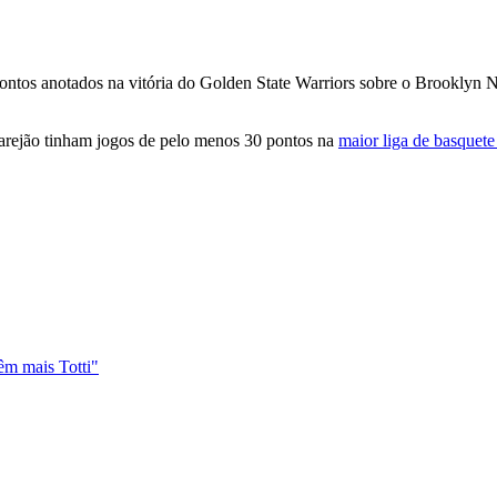
pontos anotados na v
itória do Golden State Warriors sobre o Brooklyn N
arejão tinham jogos de pelo menos 30 pontos na
maior liga de basquete
têm mais Totti"