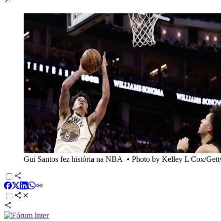
Gui Santos fez história na NBA
•
Photo by Kelley L Cox/Gett