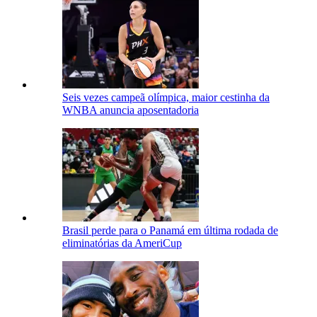
Seis vezes campeã olímpica, maior cestinha da
WNBA anuncia aposentadoria
Brasil perde para o Panamá em última rodada de
eliminatórias da AmeriCup