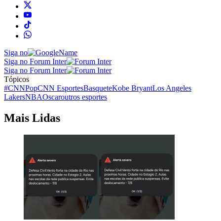
Siga no
Siga no Forum Inter
Siga no Forum Inter
Tópicos
#CNNPop
CNN Esportes
Basquete
Kobe Bryant
Los Angeles
Lakers
NBA
Oscar
outros esportes
Mais Lidas