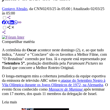
Gustavo Abraão
, da CNN
02/03/25 às 05:00
|
Atualizado
02/03/25
às 05:00
Compartilhar matéria
A cerimônia do
Oscar
acontece neste domingo (2), e, ao que tudo
indica, "Anora" e "Conclave" são os favoritos a Melhor Filme, com
"O Brutalista" correndo por fora. Já o esporte está representado por
“Setembro 5”
, produção distribuída pela
Paramount Pictures
no
Brasil que concorre a Melhor Roteiro Original.
O longa-metragem mira a cobertura jornalística da equipe esportiva
da emissora de televisão
ABC
sobre o
ataque do Setembro Negro à
Vila Olímpica durante os Jogos Olímpicos de 1972, na Alemanha
. O
evento ficou conhecido como
Massacre de Munique
após terminar
com 17 mortes, dos quais 11 membros da delegação de Israel.
Leia mais