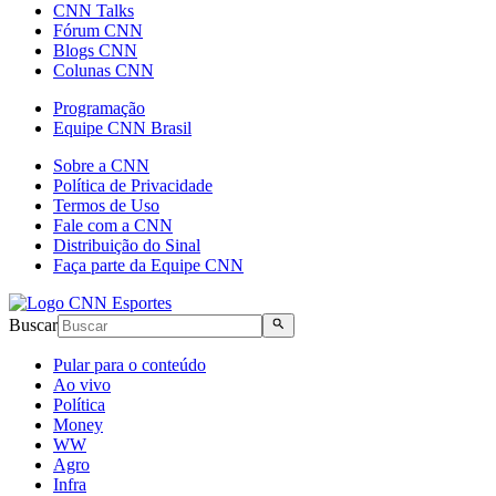
CNN Talks
Fórum CNN
Blogs CNN
Colunas CNN
Programação
Equipe CNN Brasil
Sobre a CNN
Política de Privacidade
Termos de Uso
Fale com a CNN
Distribuição do Sinal
Faça parte da Equipe CNN
Buscar
Pular para o conteúdo
Ao vivo
Política
Money
WW
Agro
Infra