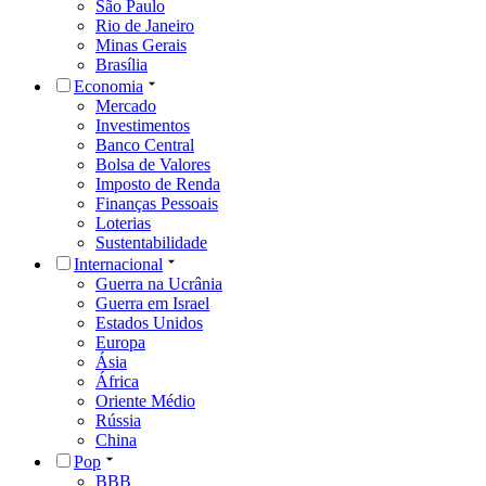
São Paulo
Rio de Janeiro
Minas Gerais
Brasília
Economia
Mercado
Investimentos
Banco Central
Bolsa de Valores
Imposto de Renda
Finanças Pessoais
Loterias
Sustentabilidade
Internacional
Guerra na Ucrânia
Guerra em Israel
Estados Unidos
Europa
Ásia
África
Oriente Médio
Rússia
China
Pop
BBB