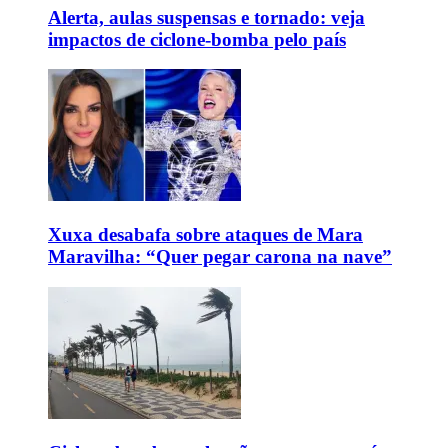
Alerta, aulas suspensas e tornado: veja
impactos de ciclone-bomba pelo país
Xuxa desabafa sobre ataques de Mara
Maravilha: “Quer pegar carona na nave”