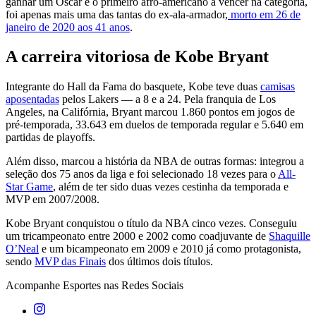
ganhar um Oscar e o primeiro afro-americano a vencer na categoria,
foi apenas mais uma das tantas do ex-ala-armador,
morto em 26 de
janeiro de 2020 aos 41 anos
.
A carreira vitoriosa de Kobe Bryant
Integrante do Hall da Fama do basquete, Kobe teve duas
camisas
aposentadas
pelos Lakers — a 8 e a 24. Pela franquia de Los
Angeles, na Califórnia, Bryant marcou 1.860 pontos em jogos de
pré-temporada, 33.643 em duelos de temporada regular e 5.640 em
partidas de playoffs.
Além disso, marcou a história da NBA de outras formas: integrou a
seleção dos 75 anos da liga e foi selecionado 18 vezes para o
All-
Star Game
, além de ter sido duas vezes cestinha da temporada e
MVP em 2007/2008.
Kobe Bryant conquistou o título da NBA cinco vezes. Conseguiu
um tricampeonato entre 2000 e 2002 como coadjuvante de
Shaquille
O’Neal
e um bicampeonato em 2009 e 2010 já como protagonista,
sendo
MVP das Finais
dos últimos dois títulos.
Acompanhe
Esportes
nas Redes Sociais