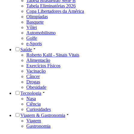
Tabela Brasileirão Série B
Tabela Eliminatórias 2026
Copa Libertadores da América
Olimpíadas
Basquete
Vôlei
Automobilismo
Golfe
e-Sports
Saúde
Roberto Kalil - Sinais Vitais
Alimentação
Exercícios Físicos
Vacinação
Câncer
Drogas
Obesidade
Tecnologia
Nasa
Ciência
Curiosidades
Viagem & Gastronomia
Viagem
Gastronomia