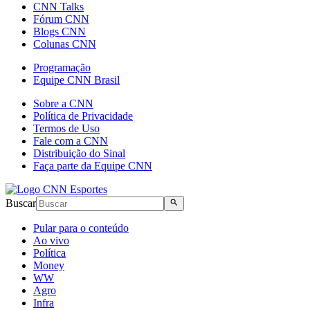
CNN Talks
Fórum CNN
Blogs CNN
Colunas CNN
Programação
Equipe CNN Brasil
Sobre a CNN
Política de Privacidade
Termos de Uso
Fale com a CNN
Distribuição do Sinal
Faça parte da Equipe CNN
Buscar
Pular para o conteúdo
Ao vivo
Política
Money
WW
Agro
Infra