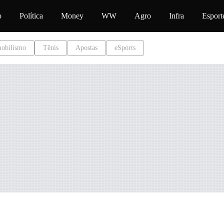
onteúdo
o
Política
Money
WW
Agro
Infra
Esport
obilismo
Tênis
Apostas
eSports