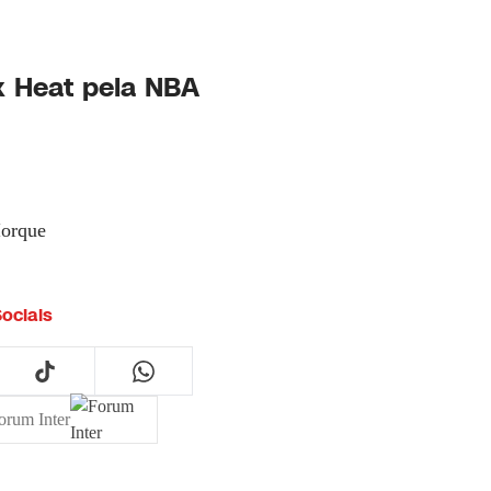
 x Heat
pela NBA
Iorque
ociais
orum Inter