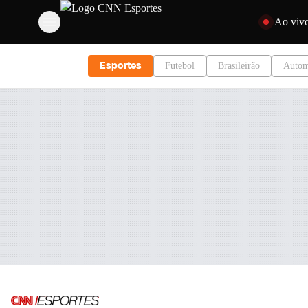
Pular para o c
Ao viv
Esportes
Futebol
Brasileirão
Autom