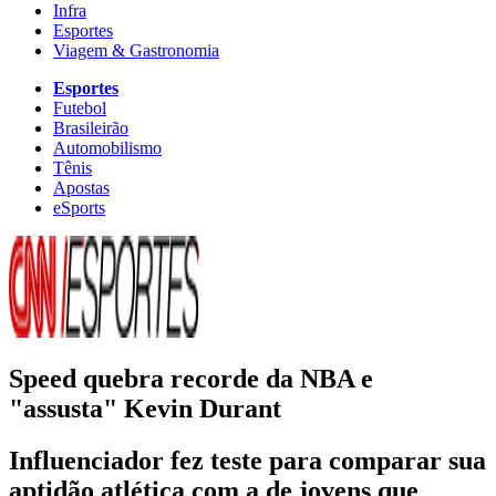
Infra
Esportes
Viagem & Gastronomia
Esportes
Futebol
Brasileirão
Automobilismo
Tênis
Apostas
eSports
Speed quebra recorde da NBA e
"assusta" Kevin Durant
Influenciador fez teste para comparar sua
aptidão atlética com a de jovens que