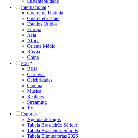
Sustentabilidade
Internacional
Guerra na Ucrânia
Guerra em Israel
Estados Unidos
Europa
Ásia
África
Oriente Médio
Rússia
China
Pop
BBB
Carnaval
Celebridades
Cinema
Música
Realities
Streaming
TV
Esportes
Agenda de Jogos
Tabela Brasileirão Série A
Tabela Brasileirão Série B
Tabela Eliminatórias 2026