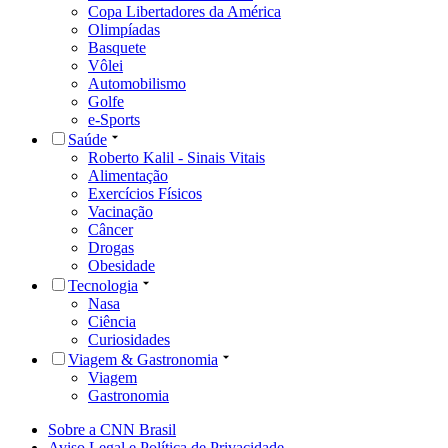
Copa Libertadores da América
Olimpíadas
Basquete
Vôlei
Automobilismo
Golfe
e-Sports
Saúde
Roberto Kalil - Sinais Vitais
Alimentação
Exercícios Físicos
Vacinação
Câncer
Drogas
Obesidade
Tecnologia
Nasa
Ciência
Curiosidades
Viagem & Gastronomia
Viagem
Gastronomia
Sobre a CNN Brasil
Aviso Legal e Política de Privacidade