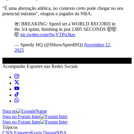
"É uma aberração atlética, no contexto certo pode chegar no seu
potencial máximo", elogiou o jogador da NBA.
🚨| BREAKING: Speed set a WORLD RECORD in
the 3/4 sprint, finishing in just 2.805 SECONDS 🤯🤯
🤯
pic.twitter.com/9wYTPu3kre
— Speedy HQ (@IShowSpeedHQ)
November 12,
2025
Acompanhe
Esportes
nas Redes Sociais
Siga no
Siga no Forum Inter
Siga no Forum Inter
Tópicos
CNN Esportes
Kevin Durant
NBA