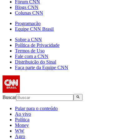
Fórum CNN
Blogs CNN
Colunas CNN
Programação
Equipe CNN Brasil
Sobre a CNN
Política de Privacidade
Termos de Uso
Fale com a CNN
Distribuição do Sinal
Faça parte da Equipe CNN
Buscar
Pular para o conteúdo
Ao vivo
Política
Money
WW
Agro