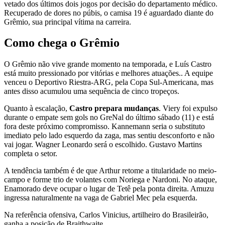
vetado dos últimos dois jogos por decisão do departamento médico.
Recuperado de dores no púbis, o camisa 19 é aguardado diante do
Grêmio, sua principal vítima na carreira.
Como chega o Grêmio
O Grêmio não vive grande momento na temporada, e Luís Castro
está muito pressionado por vitórias e melhores atuações.. A equipe
venceu o Deportivo Riestra-ARG, pela Copa Sul-Americana, mas
antes disso acumulou uma sequência de cinco tropeços.
Quanto à escalação,
Castro prepara mudanças
. Viery foi expulso
durante o empate sem gols no GreNal do último sábado (11) e está
fora deste próximo compromisso. Kannemann seria o substituto
imediato pelo lado esquerdo da zaga, mas sentiu desconforto e não
vai jogar. Wagner Leonardo será o escolhido. Gustavo Martins
completa o setor.
A tendência também é de que Arthur retome a titularidade no meio-
campo e forme trio de volantes com Noriega e Nardoni. No ataque,
Enamorado deve ocupar o lugar de Tetê pela ponta direita. Amuzu
ingressa naturalmente na vaga de Gabriel Mec pela esquerda.
Na referência ofensiva, Carlos Vinicius, artilheiro do Brasileirão,
ganha a posição de Braithwaite.