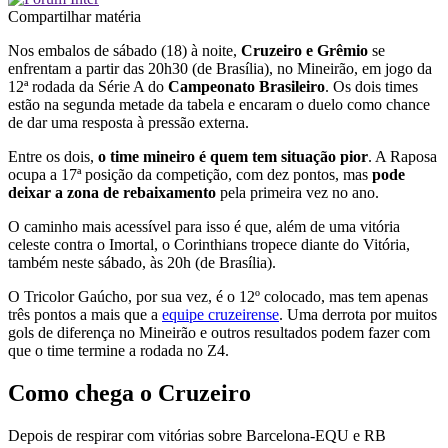
Compartilhar matéria
Nos embalos de sábado (18) à noite,
Cruzeiro e Grêmio
se
enfrentam a partir das 20h30 (de Brasília), no Mineirão, em jogo da
12ª rodada da Série A do
Campeonato Brasileiro
. Os dois times
estão na segunda metade da tabela e encaram o duelo como chance
de dar uma resposta à pressão externa.
Entre os dois,
o time mineiro é quem tem situação pior
. A Raposa
ocupa a 17ª posição da competição, com dez pontos, mas
pode
deixar a zona de rebaixamento
pela primeira vez no ano.
O caminho mais acessível para isso é que, além de uma vitória
celeste contra o Imortal, o Corinthians tropece diante do Vitória,
também neste sábado, às 20h (de Brasília).
O Tricolor Gaúcho, por sua vez, é o 12º colocado, mas tem apenas
três pontos a mais que a
equipe cruzeirense
. Uma derrota por muitos
gols de diferença no Mineirão e outros resultados podem fazer com
que o time termine a rodada no Z4.
Como chega o Cruzeiro
Depois de respirar com vitórias sobre Barcelona-EQU e RB