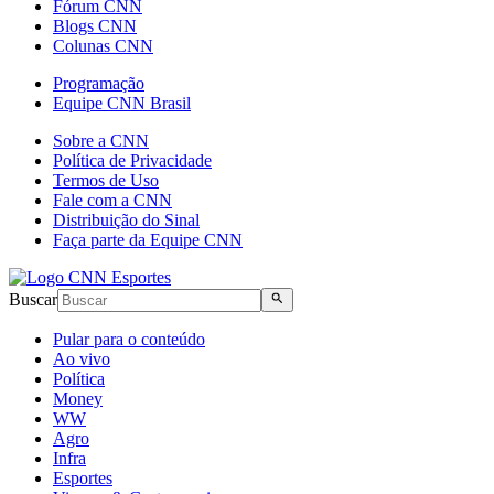
Fórum CNN
Blogs CNN
Colunas CNN
Programação
Equipe CNN Brasil
Sobre a CNN
Política de Privacidade
Termos de Uso
Fale com a CNN
Distribuição do Sinal
Faça parte da Equipe CNN
Buscar
Pular para o conteúdo
Ao vivo
Política
Money
WW
Agro
Infra
Esportes