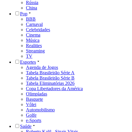
Rússia
China
Pop
BBB
Carnaval
Celebridades
Cinema
Música
Realities
Streaming
TV
Esportes
Agenda de Jogos
Tabela Brasileirão Série A
Tabela Brasileirão Série B
Tabela Eliminatórias 2026
Copa Libertadores da América
Olimpíadas
Basquete
Vôlei
Automobilismo
Golfe
e-Sports
Saúde
Roberto Kalil - Sinais Vitais