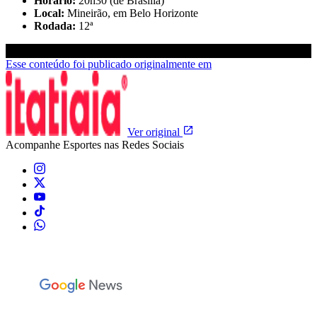
Horário:
20h30 (de Brasília)
Local
:
Mineirão, em Belo Horizonte
Rodada:
12ª
Esse conteúdo foi publicado originalmente em
Ver original
Acompanhe
Esportes
nas Redes Sociais