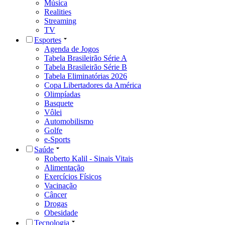
Música
Realities
Streaming
TV
Esportes
Agenda de Jogos
Tabela Brasileirão Série A
Tabela Brasileirão Série B
Tabela Eliminatórias 2026
Copa Libertadores da América
Olimpíadas
Basquete
Vôlei
Automobilismo
Golfe
e-Sports
Saúde
Roberto Kalil - Sinais Vitais
Alimentação
Exercícios Físicos
Vacinação
Câncer
Drogas
Obesidade
Tecnologia