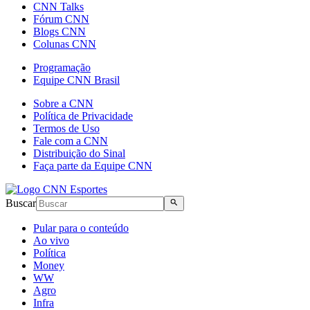
CNN Talks
Fórum CNN
Blogs CNN
Colunas CNN
Programação
Equipe CNN Brasil
Sobre a CNN
Política de Privacidade
Termos de Uso
Fale com a CNN
Distribuição do Sinal
Faça parte da Equipe CNN
Buscar
Pular para o conteúdo
Ao vivo
Política
Money
WW
Agro
Infra