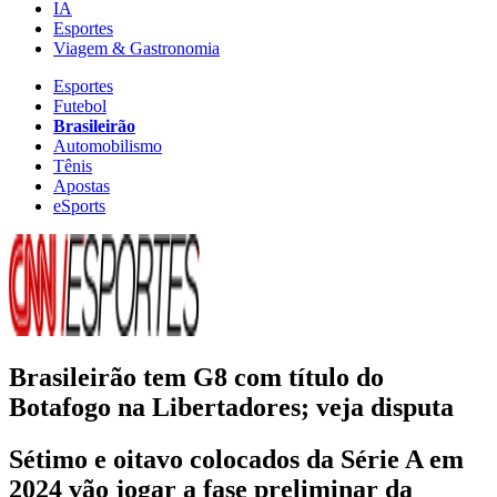
IA
Esportes
Viagem & Gastronomia
Esportes
Futebol
Brasileirão
Automobilismo
Tênis
Apostas
eSports
Brasileirão tem G8 com título do
Botafogo na Libertadores; veja disputa
Sétimo e oitavo colocados da Série A em
2024 vão jogar a fase preliminar da