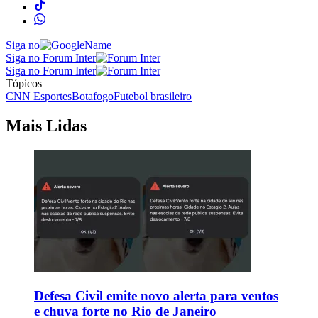
Siga no
Siga no Forum Inter
Siga no Forum Inter
Tópicos
CNN Esportes
Botafogo
Futebol brasileiro
Mais Lidas
Defesa Civil emite novo alerta para ventos
e chuva forte no Rio de Janeiro