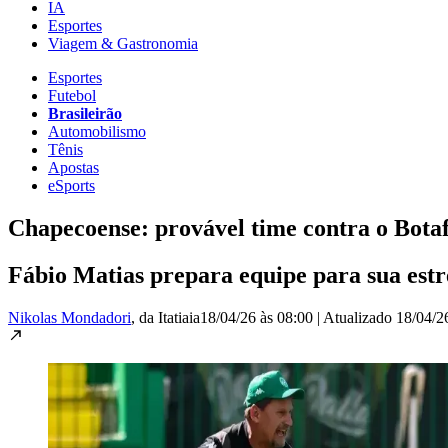
IA
Esportes
Viagem & Gastronomia
Esportes
Futebol
Brasileirão
Automobilismo
Tênis
Apostas
eSports
Chapecoense: provável time contra o Botaf
Fábio Matias prepara equipe para sua est
Nikolas Mondadori
, da Itatiaia
18/04/26 às 08:00
|
Atualizado
18/04/2