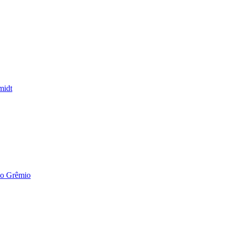
midt
a o Grêmio