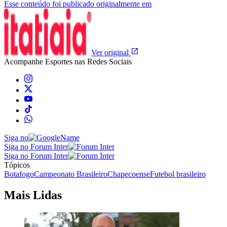
Esse conteúdo foi publicado originalmente em
Ver original
Acompanhe
Esportes
nas Redes Sociais
Siga no
Siga no Forum Inter
Siga no Forum Inter
Tópicos
Botafogo
Campeonato Brasileiro
Chapecoense
Futebol brasileiro
Mais Lidas