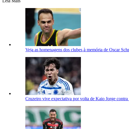
Leia Mais
Veja as homenagens dos clubes à memória de Oscar Sch
Cruzeiro vive expectativa por volta de Kaio Jorge contr