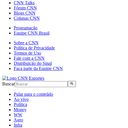
CNN Talks
Fórum CNN
Blogs CNN
Colunas CNN
Programação
Equipe CNN Brasil
Sobre a CNN
Política de Privacidade
Termos de Uso
Fale com a CNN
Distribuição do Sinal
Faça parte da Equipe CNN
Buscar
Pular para o conteúdo
Ao vivo
Política
Money
WW
Agro
Infra