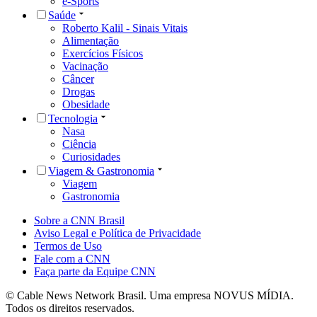
e-Sports
Saúde
Roberto Kalil - Sinais Vitais
Alimentação
Exercícios Físicos
Vacinação
Câncer
Drogas
Obesidade
Tecnologia
Nasa
Ciência
Curiosidades
Viagem & Gastronomia
Viagem
Gastronomia
Sobre a CNN Brasil
Aviso Legal e Política de Privacidade
Termos de Uso
Fale com a CNN
Faça parte da Equipe CNN
© Cable News Network Brasil. Uma empresa NOVUS MÍDIA.
Todos os direitos reservados.