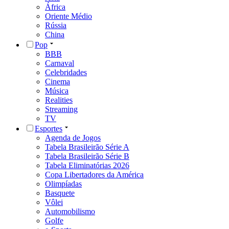
África
Oriente Médio
Rússia
China
Pop
BBB
Carnaval
Celebridades
Cinema
Música
Realities
Streaming
TV
Esportes
Agenda de Jogos
Tabela Brasileirão Série A
Tabela Brasileirão Série B
Tabela Eliminatórias 2026
Copa Libertadores da América
Olimpíadas
Basquete
Vôlei
Automobilismo
Golfe