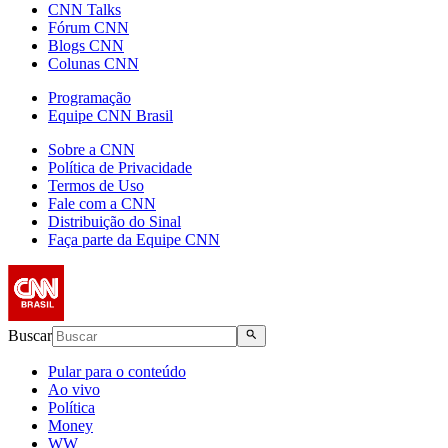
CNN Talks
Fórum CNN
Blogs CNN
Colunas CNN
Programação
Equipe CNN Brasil
Sobre a CNN
Política de Privacidade
Termos de Uso
Fale com a CNN
Distribuição do Sinal
Faça parte da Equipe CNN
Buscar
Pular para o conteúdo
Ao vivo
Política
Money
WW