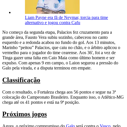
Liam Payne era fã de Neymar, torcia para time
alternativo e jogou contra Cafu
No começo da segunda etapa, Palacios fez cruzamento para a
grande área, Fausto Vera subiu sozinho, cabeceou no canto
esquerdo e a redonda acabou no fundo do gol.
Aos 13 minutos,
Marinho “peitou” Palacios, que caiu no chão, e o árbitro aplicou o
vermelho para o jogador do time cearense. Aos 36', foi a vez de
Tinga gazer uma falta em Caio Maia como último homem e ser
expulso. Com apenas 9 em campo, o Laion segurou a pressão do
Galo pela virada, e a disputa terminou em empate.
Classificação
Com o resultado, o Fortaleza chega aos 56 pontos e segue na 3ª
colocação do Campeonato Brasileiro. Enquanto isso, o Atlético-MG
chega até os 41 pontos e está na 9ª posição.
Próximos jogos
Agora, o próximo compromisso do
Galo
será contra o
Vasco
, pelo