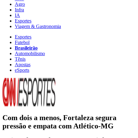
Agro
Infra
IA
Esportes
Viagem & Gastronomia
Esportes
Futebol
Brasileirão
Automobilismo
Tênis
Apostas
eSports
Com dois a menos, Fortaleza segura
pressão e empata com Atlético-MG