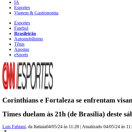
IA
Esportes
Viagem & Gastronomia
Esportes
Futebol
Brasileirão
Automobilismo
Tênis
Apostas
eSports
Corinthians e Fortaleza se enfrentam visan
Times duelam às 21h (de Brasília) deste s
Luis Fabiani
, da Itatiaia
04/05/24 às 11:28
|
Atualizado
04/05/24 às 11