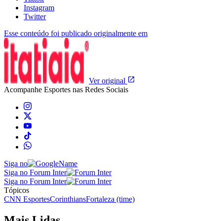
Instagram
Twitter
Esse conteúdo foi publicado originalmente em
Ver original
Acompanhe
Esportes
nas Redes Sociais
Siga no
Siga no Forum Inter
Siga no Forum Inter
Tópicos
CNN Esportes
Corinthians
Fortaleza (time)
Mais Lidas