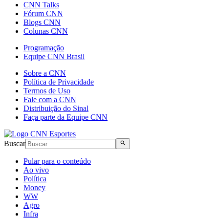
CNN Talks
Fórum CNN
Blogs CNN
Colunas CNN
Programação
Equipe CNN Brasil
Sobre a CNN
Política de Privacidade
Termos de Uso
Fale com a CNN
Distribuição do Sinal
Faça parte da Equipe CNN
Buscar
Pular para o conteúdo
Ao vivo
Política
Money
WW
Agro
Infra