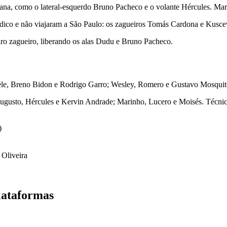
emana, como o lateral-esquerdo Bruno Pacheco e o volante Hércules. M
ico e não viajaram a São Paulo: os zagueiros Tomás Cardona e Kuscev
iro zagueiro, liberando os alas Dudu e Bruno Pacheco.
iele, Breno Bidon e Rodrigo Garro; Wesley, Romero e Gustavo Mosquit
 Augusto, Hércules e Kervin Andrade; Marinho, Lucero e Moisés. Técni
)
 Oliveira
lataformas