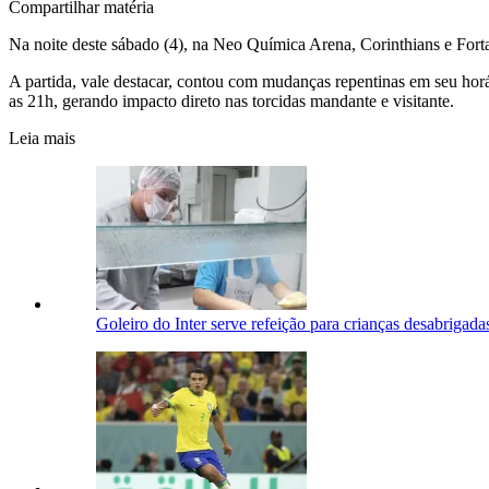
Compartilhar matéria
Na noite deste sábado (4), na Neo Química Arena, Corinthians e Forta
A partida, vale destacar, contou com mudanças repentinas em seu horári
as 21h, gerando impacto direto nas torcidas mandante e visitante.
Leia mais
Goleiro do Inter serve refeição para crianças desabrigad