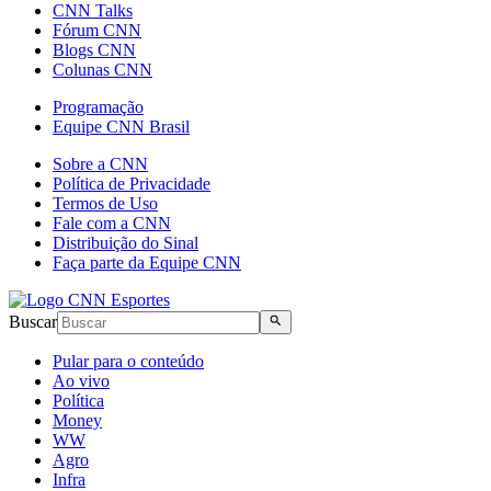
CNN Talks
Fórum CNN
Blogs CNN
Colunas CNN
Programação
Equipe CNN Brasil
Sobre a CNN
Política de Privacidade
Termos de Uso
Fale com a CNN
Distribuição do Sinal
Faça parte da Equipe CNN
Buscar
Pular para o conteúdo
Ao vivo
Política
Money
WW
Agro
Infra