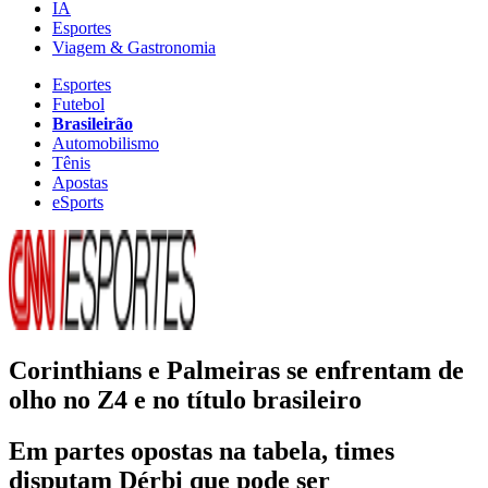
IA
Esportes
Viagem & Gastronomia
Esportes
Futebol
Brasileirão
Automobilismo
Tênis
Apostas
eSports
Corinthians e Palmeiras se enfrentam de
olho no Z4 e no título brasileiro
Em partes opostas na tabela, times
disputam Dérbi que pode ser