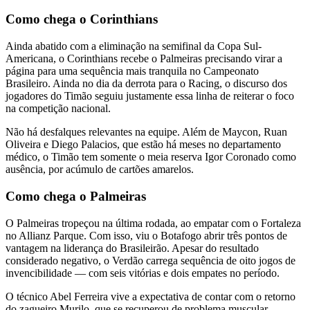
Como chega o Corinthians
Ainda abatido com a eliminação na semifinal da Copa Sul-
Americana, o Corinthians recebe o Palmeiras precisando virar a
página para uma sequência mais tranquila no Campeonato
Brasileiro. Ainda no dia da derrota para o Racing, o discurso dos
jogadores do Timão seguiu justamente essa linha de reiterar o foco
na competição nacional.
Não há desfalques relevantes na equipe. Além de Maycon, Ruan
Oliveira e Diego Palacios, que estão há meses no departamento
médico, o Timão tem somente o meia reserva Igor Coronado como
ausência, por acúmulo de cartões amarelos.
Como chega o Palmeiras
O Palmeiras tropeçou na última rodada, ao empatar com o Fortaleza
no Allianz Parque. Com isso, viu o Botafogo abrir três pontos de
vantagem na liderança do Brasileirão. Apesar do resultado
considerado negativo, o Verdão carrega sequência de oito jogos de
invencibilidade — com seis vitórias e dois empates no período.
O técnico Abel Ferreira vive a expectativa de contar com o retorno
do zagueiro Murilo, que se recuperou de problema muscular.