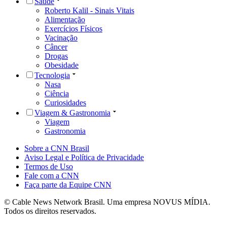
Saúde
Roberto Kalil - Sinais Vitais
Alimentação
Exercícios Físicos
Vacinação
Câncer
Drogas
Obesidade
Tecnologia
Nasa
Ciência
Curiosidades
Viagem & Gastronomia
Viagem
Gastronomia
Sobre a CNN Brasil
Aviso Legal e Política de Privacidade
Termos de Uso
Fale com a CNN
Faça parte da Equipe CNN
© Cable News Network Brasil. Uma empresa NOVUS MÍDIA.
Todos os direitos reservados.