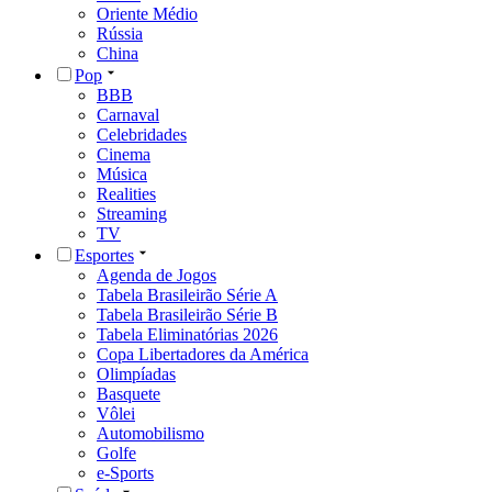
Oriente Médio
Rússia
China
Pop
BBB
Carnaval
Celebridades
Cinema
Música
Realities
Streaming
TV
Esportes
Agenda de Jogos
Tabela Brasileirão Série A
Tabela Brasileirão Série B
Tabela Eliminatórias 2026
Copa Libertadores da América
Olimpíadas
Basquete
Vôlei
Automobilismo
Golfe
e-Sports