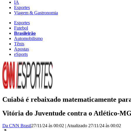
IA
Esportes
Viagem & Gastronomia
Esportes
Futebol
Brasileirão
Automobilismo
Tênis
Apostas
eSports
Cuiabá é rebaixado matematicamente para 
Vitória do Juventude contra o Atlético-M
Da CNN Brasil
27/11/24 às 00:02
|
Atualizado
27/11/24 às 00:02