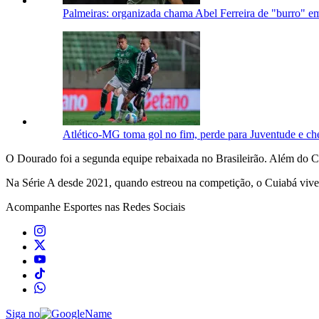
Palmeiras: organizada chama Abel Ferreira de "burro" e
Atlético-MG toma gol no fim, perde para Juventude e ch
O Dourado foi a segunda equipe rebaixada no Brasileirão. Além do C
Na Série A desde 2021, quando estreou na competição, o Cuiabá vive o
Acompanhe
Esportes
nas Redes Sociais
Siga no