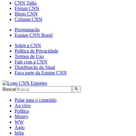
CNN Talks
Fórum CNN
Blogs CNN
Colunas CNN
Programação
Equipe CNN Brasil
Sobre a CNN
Política de Privacidade
Termos de Uso
Fale com a CNN
Distribuição do Sinal
Faça parte da Equipe CNN
Buscar
Pular para o conteúdo
Ao vivo
Política
Money
WW
Agro
Infra