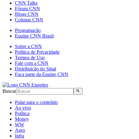
CNN Talks
Fórum CNN
Blogs CNN
Colunas CNN
Programação
Equipe CNN Brasil
Sobre a CNN
Política de Privacidade
Termos de Uso
Fale com a CNN
Distribuição do Sinal
Faça parte da Equipe CNN
Buscar
Pular para o conteúdo
Ao vivo
Política
Money
WW
Agro
Infra