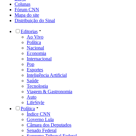
Colunas
Fórum CNN
Mapa do site
Distribuição do Sinal
Editorias
Ao Vivo
Política
Nacional
Economia
Internacional
Pop
Esportes
Inteligência Artificial
Saúde
Tecnologia
Viagem & Gastronomia
Auto
LifeStyle
Política
Índice CNN
Governo Lula
Câmara dos Deputados
Senado Federal
Supremo Tribunal Federal