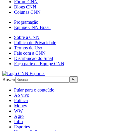
Fórum CNN
Blogs CNN
Colunas CNN
Programação
Equipe CNN Brasil
Sobre a CNN
Política de Privacidade
Termos de Uso
Fale com a CNN
Distribuição do Sinal
Faça parte da Equipe CNN
Buscar
Pular para o conteúdo
Ao vivo
Política
Money
WW
Agro
Infra
Esportes