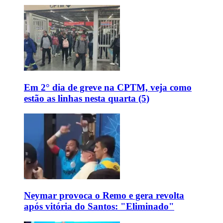
Em 2° dia de greve na CPTM, veja como
estão as linhas nesta quarta (5)
Neymar provoca o Remo e gera revolta
após vitória do Santos: "Eliminado"