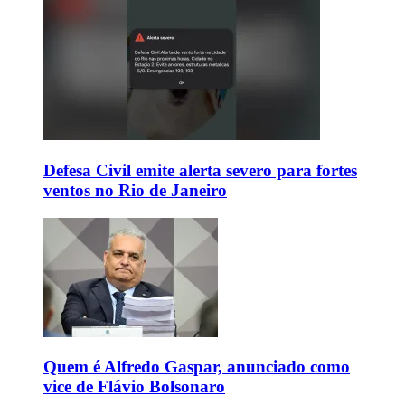
Defesa Civil emite alerta severo para fortes
ventos no Rio de Janeiro
Quem é Alfredo Gaspar, anunciado como
vice de Flávio Bolsonaro