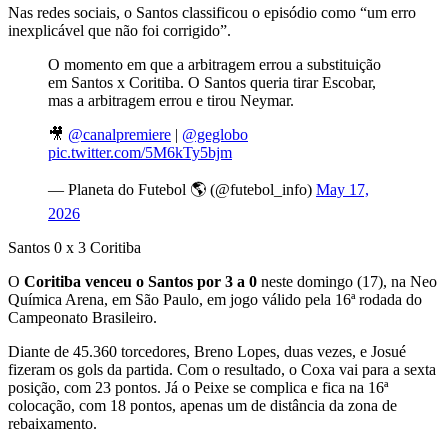
Nas redes sociais, o Santos classificou o episódio como “um erro
inexplicável que não foi corrigido”.
O momento em que a arbitragem errou a substituição
em Santos x Coritiba. O Santos queria tirar Escobar,
mas a arbitragem errou e tirou Neymar.
🎥
@canalpremiere
|
@geglobo
pic.twitter.com/5M6kTy5bjm
— Planeta do Futebol 🌎 (@futebol_info)
May 17,
2026
Santos 0 x 3 Coritiba
O
Coritiba venceu o Santos por 3 a 0
neste domingo (17), na Neo
Química Arena, em São Paulo, em jogo válido pela 16ª rodada do
Campeonato Brasileiro.
Diante de 45.360 torcedores, Breno Lopes, duas vezes, e Josué
fizeram os gols da partida. Com o resultado, o Coxa vai para a sexta
posição, com 23 pontos. Já o Peixe se complica e fica na 16ª
colocação, com 18 pontos, apenas um de distância da zona de
rebaixamento.