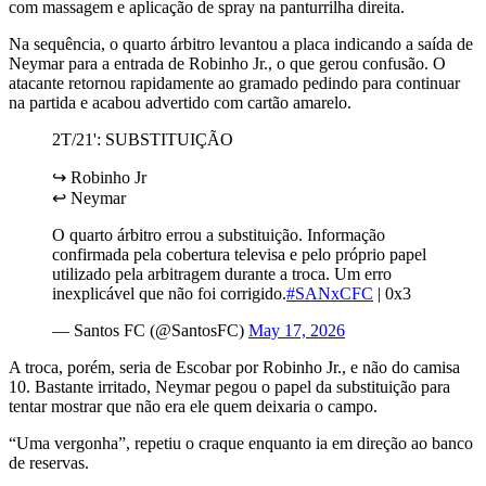
com massagem e aplicação de spray na panturrilha direita.
Na sequência, o quarto árbitro levantou a placa indicando a saída de
Neymar para a entrada de Robinho Jr., o que gerou confusão. O
atacante retornou rapidamente ao gramado pedindo para continuar
na partida e acabou advertido com cartão amarelo.
2T/21': SUBSTITUIÇÃO
↪ Robinho Jr
↩ Neymar
O quarto árbitro errou a substituição. Informação
confirmada pela cobertura televisa e pelo próprio papel
utilizado pela arbitragem durante a troca. Um erro
inexplicável que não foi corrigido.
#SANxCFC
| 0x3
— Santos FC (@SantosFC)
May 17, 2026
A troca, porém, seria de Escobar por Robinho Jr., e não do camisa
10. Bastante irritado, Neymar pegou o papel da substituição para
tentar mostrar que não era ele quem deixaria o campo.
“Uma vergonha”, repetiu o craque enquanto ia em direção ao banco
de reservas.