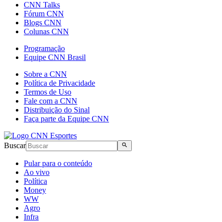
CNN Talks
Fórum CNN
Blogs CNN
Colunas CNN
Programação
Equipe CNN Brasil
Sobre a CNN
Política de Privacidade
Termos de Uso
Fale com a CNN
Distribuição do Sinal
Faça parte da Equipe CNN
Buscar
Pular para o conteúdo
Ao vivo
Política
Money
WW
Agro
Infra