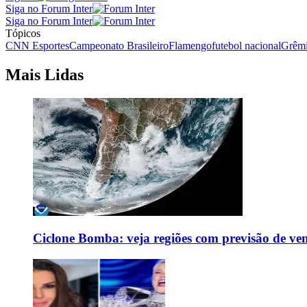
Siga no Forum Inter
Siga no Forum Inter
Tópicos
CNN Esportes
Campeonato Brasileiro
Flamengo
futebol nacional
Grêm
Mais Lidas
Ciclone Bomba: veja regiões com previsão de ven