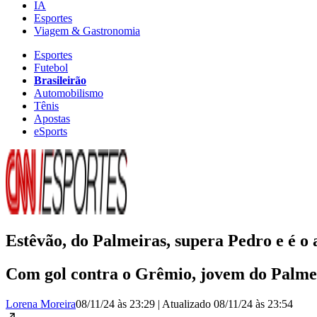
IA
Esportes
Viagem & Gastronomia
Esportes
Futebol
Brasileirão
Automobilismo
Tênis
Apostas
eSports
Estêvão, do Palmeiras, supera Pedro e é o a
Com gol contra o Grêmio, jovem do Palmeir
Lorena Moreira
08/11/24 às 23:29
|
Atualizado
08/11/24 às 23:54