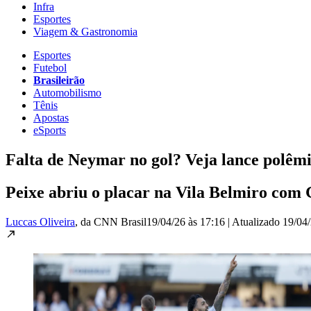
Infra
Esportes
Viagem & Gastronomia
Esportes
Futebol
Brasileirão
Automobilismo
Tênis
Apostas
eSports
Falta de Neymar no gol? Veja lance polêm
Peixe abriu o placar na Vila Belmiro com
Luccas Oliveira
, da CNN Brasil
19/04/26 às 17:16
|
Atualizado
19/04/