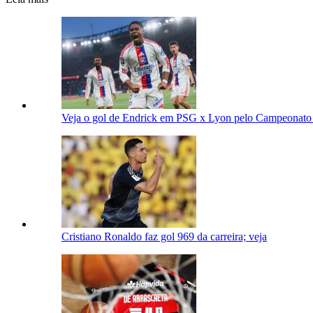
Veja o gol de Endrick em PSG x Lyon pelo Campeonato
Cristiano Ronaldo faz gol 969 da carreira; veja