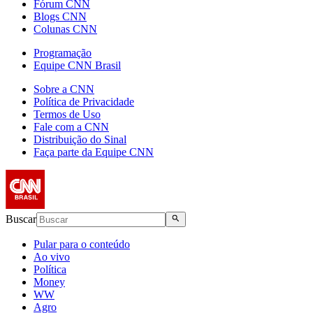
Fórum CNN
Blogs CNN
Colunas CNN
Programação
Equipe CNN Brasil
Sobre a CNN
Política de Privacidade
Termos de Uso
Fale com a CNN
Distribuição do Sinal
Faça parte da Equipe CNN
Buscar
Pular para o conteúdo
Ao vivo
Política
Money
WW
Agro