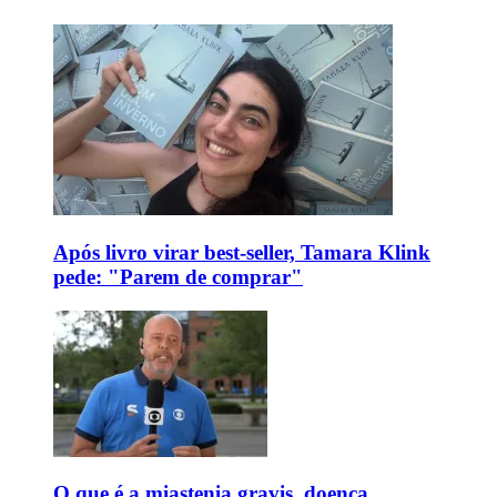
Após livro virar best-seller, Tamara Klink
pede: "Parem de comprar"
O que é a miastenia gravis, doença