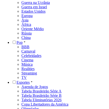
Guerra na Ucrânia
Guerra em Israel
Estados Unidos
Europa
Ásia
África
Oriente Médio
Rússia
China
Pop
BBB
Carnaval
Celebridades
Cinema
Música
Realities
Streaming
TV
Esportes
Agenda de Jogos
Tabela Brasileirão Série A
Tabela Brasileirão Série B
Tabela Eliminatórias 2026
Copa Libertadores da América
Olimpíadas