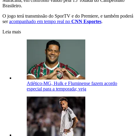
Maracanã, em confronto válido pela 15ª rodada do Campeonato
Brasileiro.
O jogo terá transmissão do SporTV e do Premiere, e também poderá
ser
acompanhado em tempo real no
CNN Esportes
.
Leia mais
Atlético-MG, Hulk e Fluminense fazem acordo
especial para a temporada; veja