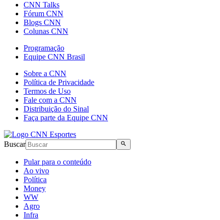
CNN Talks
Fórum CNN
Blogs CNN
Colunas CNN
Programação
Equipe CNN Brasil
Sobre a CNN
Política de Privacidade
Termos de Uso
Fale com a CNN
Distribuição do Sinal
Faça parte da Equipe CNN
Buscar
Pular para o conteúdo
Ao vivo
Política
Money
WW
Agro
Infra