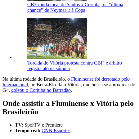
CBF muda local de Santos x Coritiba, na "última
chance" de Neymar ir à Copa
Torcida do Vitória protesta contra CBF, e árbitro
registra ato na súmula
Na última rodada do Brasileirão,
o Fluminense foi derrotado pelo
Internacional
, no Beira-Rio. Já o Vitória, que busca se aproximar do
G4,
goleou o Coritiba no Barradão
.
Onde assistir a Fluminense x Vitória pelo
Brasileirão
TV:
SporTV e Premiere
Tempo real:
CNN Esportes