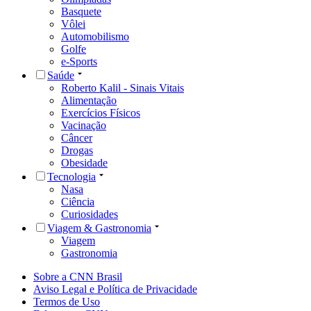
Basquete
Vôlei
Automobilismo
Golfe
e-Sports
Saúde
Roberto Kalil - Sinais Vitais
Alimentação
Exercícios Físicos
Vacinação
Câncer
Drogas
Obesidade
Tecnologia
Nasa
Ciência
Curiosidades
Viagem & Gastronomia
Viagem
Gastronomia
Sobre a CNN Brasil
Aviso Legal e Política de Privacidade
Termos de Uso