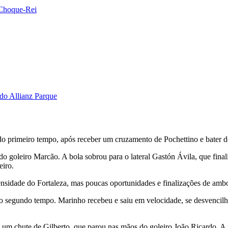
 Choque-Rei
do Allianz Parque
 do primeiro tempo, após receber um cruzamento de Pochettino e bater d
o goleiro Marcão. A bola sobrou para o lateral Gastón Ávila, que final
eiro.
sidade do Fortaleza, mas poucas oportunidades e finalizações de ambo
 segundo tempo. Marinho recebeu e saiu em velocidade, se desvencilhou
m chute de Gilberto, que parou nas mãos do goleiro João Ricardo. A fa