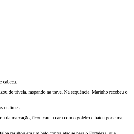
e cabeça.
izou de trivela, raspando na trave. Na sequência, Marinho recebeu o
s os times.
 da marcação, ficou cara a cara com o goleiro e bateu por cima,
lha resultou em um belo contra-ataque para o Fortaleza, que