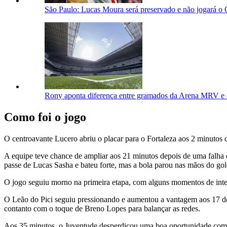
São Paulo: Lucas Moura será preservado e não jogará o
Rony aponta diferença entre gramados da Arena MRV e 
Como foi o jogo
O centroavante Lucero abriu o placar para o Fortaleza aos 2 minutos
A equipe teve chance de ampliar aos 21 minutos depois de uma falha d
passe de Lucas Sasha e bateu forte, mas a bola parou nas mãos do gol
O jogo seguiu morno na primeira etapa, com alguns momentos de inten
O Leão do Pici seguiu pressionando e aumentou a vantagem aos 17 do
contanto com o toque de Breno Lopes para balançar as redes.
Aos 35 minutos, o Juventude desperdiçou uma boa oportunidade com u