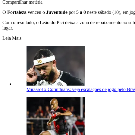
Compartilhar matéria
O
Fortaleza
venceu o
Juventude
por
5 a 0
neste sábado (10), em jo
Com o resultado, o Leão do Pici deixa a zona de rebaixamento ao sub
lugar.
Leia Mais
Mirassol x Corinthians: veja escalações de jogo pelo Bras