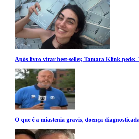
Após livro virar best-seller, Tamara Klink pede
O que é a miastenia gravis, doença diagnostica