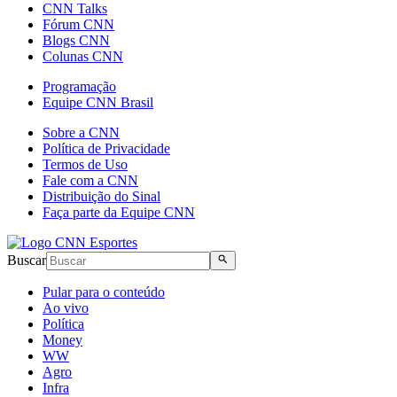
CNN Talks
Fórum CNN
Blogs CNN
Colunas CNN
Programação
Equipe CNN Brasil
Sobre a CNN
Política de Privacidade
Termos de Uso
Fale com a CNN
Distribuição do Sinal
Faça parte da Equipe CNN
Buscar
Pular para o conteúdo
Ao vivo
Política
Money
WW
Agro
Infra