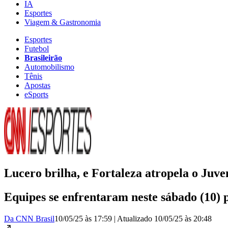
IA
Esportes
Viagem & Gastronomia
Esportes
Futebol
Brasileirão
Automobilismo
Tênis
Apostas
eSports
Lucero brilha, e Fortaleza atropela o Juve
Equipes se enfrentaram neste sábado (10) p
Da CNN Brasil
10/05/25 às 17:59
|
Atualizado
10/05/25 às 20:48