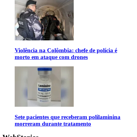
Violência na Colômbia: chefe de polícia é
morto em ataque com drones
Sete pacientes que receberam polilaminina
morreram durante tratamento