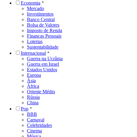
Economia
Mercado
Investimentos
Banco Central
Bolsa de Valores
Imposto de Renda
Finanças Pessoais
Loterias
Sustentabilidade
Internacional
Guerra na Ucrânia
Guerra em Israel
Estados Unidos
Europa
Ásia
África
Oriente Médio
Rússia
China
Pop
BBB
Carnaval
Celebridades
Cinema
Música