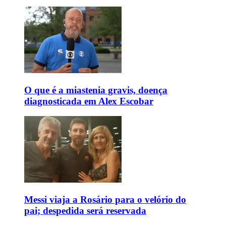
O que é a miastenia gravis, doença
diagnosticada em Alex Escobar
Messi viaja a Rosário para o velório do
pai; despedida será reservada