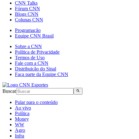
CNN Talks
Fórum CNN
Blogs CNN
Colunas CNN
Programação
Equipe CNN Brasil
Sobre a CNN
Política de Privacidade
Termos de Uso
Fale com a CNN
Distribuição do Sinal
Faça parte da Equipe CNN
Buscar
Pular para o conteúdo
Ao vivo
Política
Money
WW
Agro
Infra