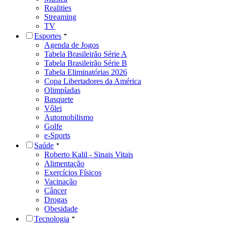
Realities
Streaming
TV
Esportes
Agenda de Jogos
Tabela Brasileirão Série A
Tabela Brasileirão Série B
Tabela Eliminatórias 2026
Copa Libertadores da América
Olimpíadas
Basquete
Vôlei
Automobilismo
Golfe
e-Sports
Saúde
Roberto Kalil - Sinais Vitais
Alimentação
Exercícios Físicos
Vacinação
Câncer
Drogas
Obesidade
Tecnologia