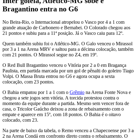
Inter goleia, Atlético-MG sobe e
Bragantino entra no G6
No Beira-Rio, o Internacional atropelou o Vasco por 4 a 1 com
grande atuação de Carbonero e Bernabei. O Colorado chegou aos
21 pontos e subiu para a 11ª posição. Já o Vasco caiu para 12º.
Quem também subiu foi o Atlético-MG. O Galo venceu o Mirassol
por 3 a 1 na Arena MRV e saltou para a décima colocação, também
com 21 pontos. O Mirassol segue no Z4, em 19º.
O Red Bull Bragantino venceu o Vitória por 2 a 0 em Bragança
Paulista, em partida marcada por um gol de pênalti do goleiro Tiago
Volpi. O Massa Bruta entrou no G6 e agora ocupa a sexta
colocação, com 23 pontos.
O Bahia empatou por 1 a 1 com o
Grêmio
na Arena Fonte Nova e
chegou a sete jogos sem vitória. A torcida protestou contra o
momento da equipe durante a partida. Mesmo sem vencer fora de
casa, o Tricolor Gaúcho deixou a zona de rebaixamento com o
empate e aparece em 15º, com 18 pontos. O Bahia é o oitavo
colocado, com 23.
Na parte de baixo da tabela, o Remo venceu a Chapecoense por 3 a
2 na Arena Condá em confronto direto contra o rebaixamento. O