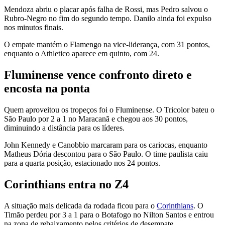
Mendoza abriu o placar após falha de Rossi, mas Pedro salvou o
Rubro-Negro no fim do segundo tempo. Danilo ainda foi expulso
nos minutos finais.
O empate mantém o Flamengo na vice-liderança, com 31 pontos,
enquanto o Athletico aparece em quinto, com 24.
Fluminense vence confronto direto e
encosta na ponta
Quem aproveitou os tropeços foi o Fluminense. O Tricolor bateu o
São Paulo por 2 a 1 no Maracanã e chegou aos 30 pontos,
diminuindo a distância para os líderes.
John Kennedy e Canobbio marcaram para os cariocas, enquanto
Matheus Dória descontou para o São Paulo. O time paulista caiu
para a quarta posição, estacionado nos 24 pontos.
Corinthians entra no Z4
A situação mais delicada da rodada ficou para o
Corinthians
. O
Timão perdeu por 3 a 1 para o Botafogo no Nilton Santos e entrou
na zona de rebaixamento pelos critérios de desempate.