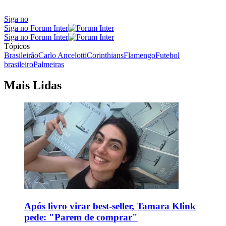
Siga no
Siga no Forum Inter
Siga no Forum Inter
Tópicos
Brasileirão
Carlo Ancelotti
Corinthians
Flamengo
Futebol
brasileiro
Palmeiras
Mais Lidas
Após livro virar best-seller, Tamara Klink
pede: "Parem de comprar"