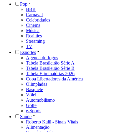
Pop
BBB
Carnaval
Celebridades
Cinema
Música
Realities
Streaming
TV
Esportes
Agenda de Jogos
Tabela Brasileirão Série A
Tabela Brasileirão Série B
Tabela Eliminatórias 2026
Copa Libertadores da América
Olimpíadas
Basquete
Vôlei
Automobilismo
Golfe
e-Sports
Saúde
Roberto Kalil - Sinais Vitais
Alimentação