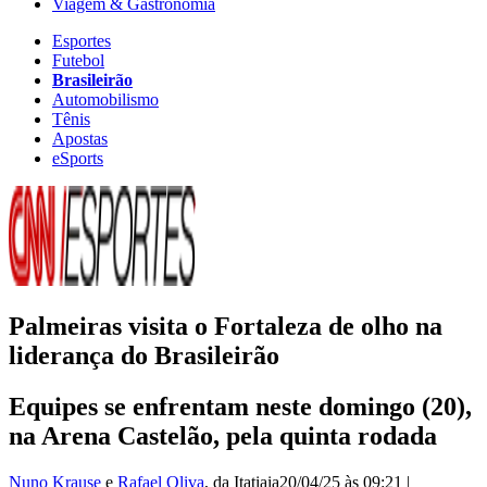
Viagem & Gastronomia
Esportes
Futebol
Brasileirão
Automobilismo
Tênis
Apostas
eSports
Palmeiras visita o Fortaleza de olho na
liderança do Brasileirão
Equipes se enfrentam neste domingo (20),
na Arena Castelão, pela quinta rodada
Nuno Krause
e
Rafael Oliva
, da Itatiaia
20/04/25 às 09:21
|