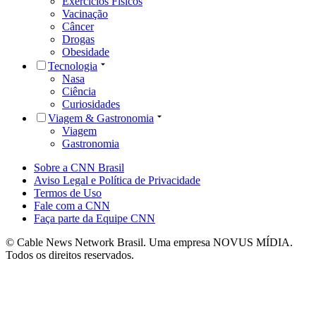
Exercícios Físicos
Vacinação
Câncer
Drogas
Obesidade
Tecnologia
Nasa
Ciência
Curiosidades
Viagem & Gastronomia
Viagem
Gastronomia
Sobre a CNN Brasil
Aviso Legal e Política de Privacidade
Termos de Uso
Fale com a CNN
Faça parte da Equipe CNN
© Cable News Network Brasil. Uma empresa NOVUS MÍDIA.
Todos os direitos reservados.