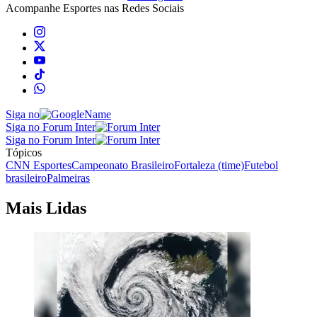
Acompanhe
Esportes
nas Redes Sociais
Siga no
Siga no Forum Inter
Siga no Forum Inter
Tópicos
CNN Esportes
Campeonato Brasileiro
Fortaleza (time)
Futebol
brasileiro
Palmeiras
Mais Lidas