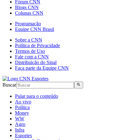
Fórum CNN
Blogs CNN
Colunas CNN
Programação
Equipe CNN Brasil
Sobre a CNN
Política de Privacidade
Termos de Uso
Fale com a CNN
Distribuição do Sinal
Faça parte da Equipe CNN
Buscar
Pular para o conteúdo
Ao vivo
Política
Money
WW
Agro
Infra
Esportes