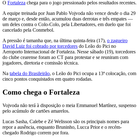
O
Fortaleza
chega para o jogo pressionado pelos resultados recentes.
A equipe treinada por Juan Pablo Vojvoda não vence desde o dia 29
de março e, desde então, acumulou duas derrotas e três empates —
um deles contra o Colo-Colo, pela Libertadores, em duelo que foi
cancelado pela Conmebol.
A pressão é tamanha que, na última quinta-feira (17),
o zagueiro
David Luiz foi cobrado por torcedores
do Leão do Pici no
Aeroporto Internacional de Fortaleza
. Nesse sábado (19),
torcedores
do clube cearense foram ao CT para protestar e se reuniram com
jogadores, diretoria e comissão técnica.
Na
tabela do Brasileirão
, o Leão do Pici ocupa a 13ª colocação, com
cinco pontos conquistados em quatro rodadas.
Como chega o Fortaleza
Vojvoda não terá à disposição o meia Emmanuel Martínez, suspenso
pelo acúmulo de cartões amarelos.
Lucas Sasha, Calebe e Zé Welisson são os principais nomes para
repor a ausência, enquanto Bruninho, Lucca Prior e o recém-
chegado Rodrigo correm por fora.