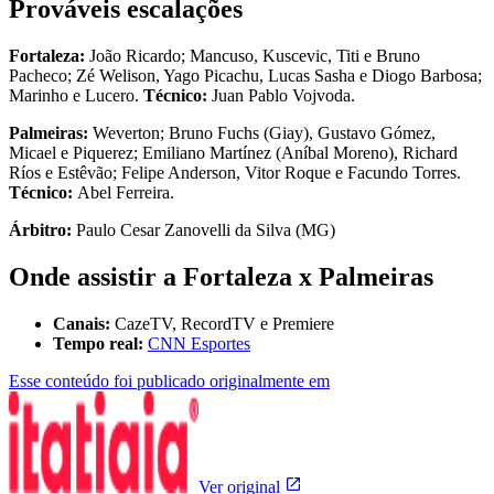
Prováveis escalações
Fortaleza:
João Ricardo; Mancuso, Kuscevic, Titi e Bruno
Pacheco; Zé Welison, Yago Picachu, Lucas Sasha e Diogo Barbosa;
Marinho e Lucero.
Técnico:
Juan Pablo Vojvoda.
Palmeiras:
Weverton; Bruno Fuchs (Giay), Gustavo Gómez,
Micael e Piquerez; Emiliano Martínez (Aníbal Moreno), Richard
Ríos e Estêvão; Felipe Anderson, Vitor Roque e Facundo Torres.
Técnico:
Abel Ferreira.
Árbitro:
Paulo Cesar Zanovelli da Silva (MG)
Onde assistir a Fortaleza x Palmeiras
Canais:
CazeTV, RecordTV e Premiere
Tempo real:
CNN Esportes
Esse conteúdo foi publicado originalmente em
Ver original