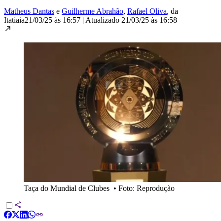
Matheus Dantas
e
Guilherme Abrahão
,
Rafael Oliva
, da
Itatiaia
21/03/25 às 16:57
|
Atualizado
21/03/25 às 16:58
Taça do Mundial de Clubes
•
Foto: Reprodução