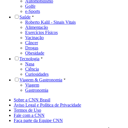
Automobilismo
Golfe
e-Sports
Saúde
Roberto Kalil - Sinais Vitais
Alimentação
Exercícios Físicos
Vacinação
Câncer
Drogas
Obesidade
Tecnologia
Nasa
Ciência
Curiosidades
Viagem & Gastronomia
Viagem
Gastronomia
Sobre a CNN Brasil
Aviso Legal e Política de Privacidade
Termos de Uso
Fale com a CNN
Faça parte da Equipe CNN