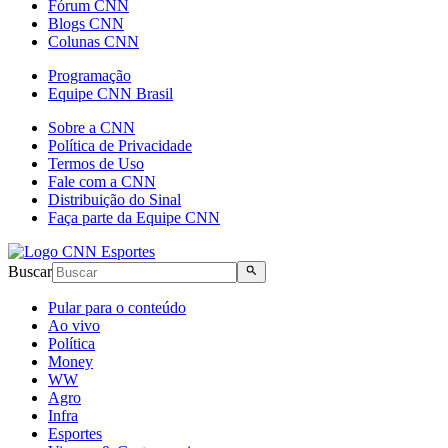
Fórum CNN
Blogs CNN
Colunas CNN
Programação
Equipe CNN Brasil
Sobre a CNN
Política de Privacidade
Termos de Uso
Fale com a CNN
Distribuição do Sinal
Faça parte da Equipe CNN
Buscar
Pular para o conteúdo
Ao vivo
Política
Money
WW
Agro
Infra
Esportes