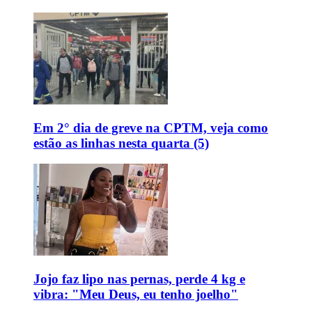
Em 2° dia de greve na CPTM, veja como
estão as linhas nesta quarta (5)
Jojo faz lipo nas pernas, perde 4 kg e
vibra: "Meu Deus, eu tenho joelho"