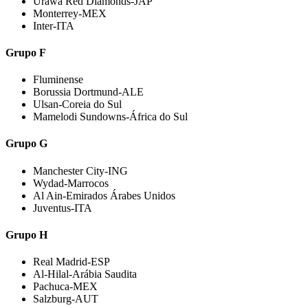
Urawa Red Diamonds-JAP
Monterrey-MEX
Inter-ITA
Grupo F
Fluminense
Borussia Dortmund-ALE
Ulsan-Coreia do Sul
Mamelodi Sundowns-África do Sul
Grupo G
Manchester City-ING
Wydad-Marrocos
Al Ain-Emirados Árabes Unidos
Juventus-ITA
Grupo H
Real Madrid-ESP
Al-Hilal-Arábia Saudita
Pachuca-MEX
Salzburg-AUT