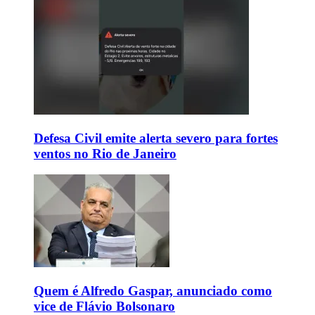
Defesa Civil emite alerta severo para fortes
ventos no Rio de Janeiro
Quem é Alfredo Gaspar, anunciado como
vice de Flávio Bolsonaro