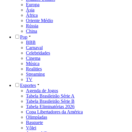
Europa
Ásia
África
Oriente Médio
Rússia
China
Pop
BBB
Carnaval
Celebridades
Cinema
Música
Realities
Streaming
TV
Esportes
Agenda de Jogos
Tabela Brasileirão Série A
Tabela Brasileirão Série B
Tabela Eliminatórias 2026
Copa Libertadores da América
Olimpíadas
Basquete
Vôlei