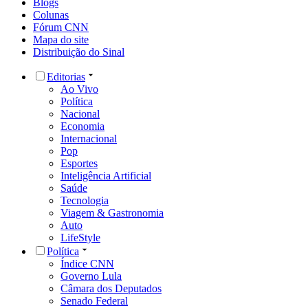
Blogs
Colunas
Fórum CNN
Mapa do site
Distribuição do Sinal
Editorias
Ao Vivo
Política
Nacional
Economia
Internacional
Pop
Esportes
Inteligência Artificial
Saúde
Tecnologia
Viagem & Gastronomia
Auto
LifeStyle
Política
Índice CNN
Governo Lula
Câmara dos Deputados
Senado Federal