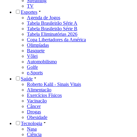
Streaming
TV
Esportes
Agenda de Jogos
Tabela Brasileirão Série A
Tabela Brasileirão Série B
Tabela Eliminatórias 2026
Copa Libertadores da América
Olimpíadas
Basquete
Vôlei
Automobilismo
Golfe
e-Sports
Saúde
Roberto Kalil - Sinais Vitais
Alimentação
Exercícios Físicos
Vacinação
Câncer
Drogas
Obesidade
Tecnologia
Nasa
Ciência