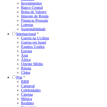
Investimentos
Banco Central
Bolsa de Valores
Imposto de Renda
Finanças Pessoais
Loterias
Sustentabilidade
Internacional
Guerra na Ucrânia
Guerra em Israel
Estados Unidos
Europa
Ásia
África
Oriente Médio
Rússia
China
Pop
BBB
Carnaval
Celebridades
Cinema
Música
Realities