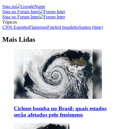
Siga no
Siga no Forum Inter
Siga no Forum Inter
Tópicos
CNN Esportes
Flamengo
Futebol brasileiro
Santos (time)
Mais Lidas
Ciclone bomba no Brasil: quais estados
serão afetados pelo fenômeno