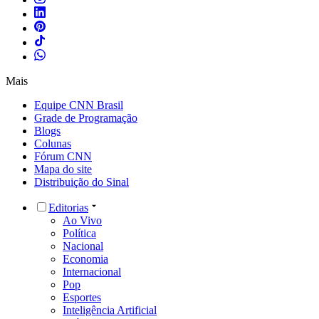
Mais
Equipe CNN Brasil
Grade de Programação
Blogs
Colunas
Fórum CNN
Mapa do site
Distribuição do Sinal
Editorias
Ao Vivo
Política
Nacional
Economia
Internacional
Pop
Esportes
Inteligência Artificial