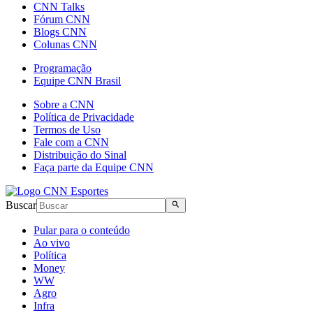
CNN Talks
Fórum CNN
Blogs CNN
Colunas CNN
Programação
Equipe CNN Brasil
Sobre a CNN
Política de Privacidade
Termos de Uso
Fale com a CNN
Distribuição do Sinal
Faça parte da Equipe CNN
Buscar
Pular para o conteúdo
Ao vivo
Política
Money
WW
Agro
Infra