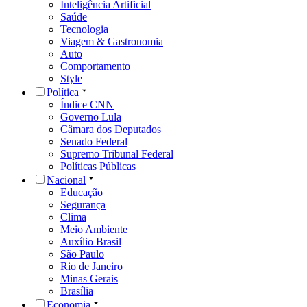
Inteligência Artificial
Saúde
Tecnologia
Viagem & Gastronomia
Auto
Comportamento
Style
Política
Índice CNN
Governo Lula
Câmara dos Deputados
Senado Federal
Supremo Tribunal Federal
Políticas Públicas
Nacional
Educação
Segurança
Clima
Meio Ambiente
Auxílio Brasil
São Paulo
Rio de Janeiro
Minas Gerais
Brasília
Economia