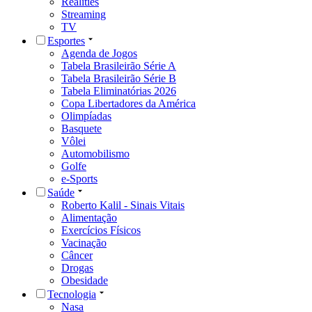
Realities
Streaming
TV
Esportes
Agenda de Jogos
Tabela Brasileirão Série A
Tabela Brasileirão Série B
Tabela Eliminatórias 2026
Copa Libertadores da América
Olimpíadas
Basquete
Vôlei
Automobilismo
Golfe
e-Sports
Saúde
Roberto Kalil - Sinais Vitais
Alimentação
Exercícios Físicos
Vacinação
Câncer
Drogas
Obesidade
Tecnologia
Nasa