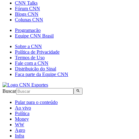
CNN Talks
Fórum CNN
Blogs CNN
Colunas CNN
Programação
Equipe CNN Brasil
Sobre a CNN
Política de Privacidade
Termos de Uso
Fale com a CNN
Distribuição do Sinal
Faça parte da Equipe CNN
Buscar
Pular para o conteúdo
Ao vivo
Política
Money
WW
Agro
Infra