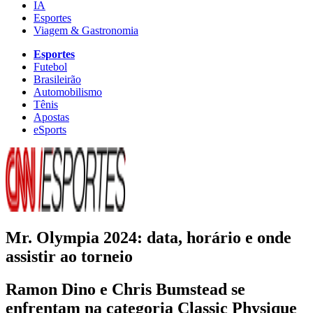
IA
Esportes
Viagem & Gastronomia
Esportes
Futebol
Brasileirão
Automobilismo
Tênis
Apostas
eSports
Mr. Olympia 2024: data, horário e onde
assistir ao torneio
Ramon Dino e Chris Bumstead se
enfrentam na categoria Classic Physique