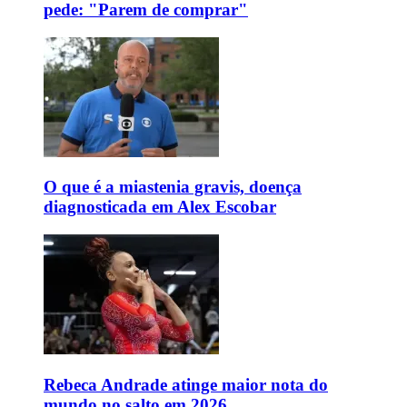
pede: "Parem de comprar"
O que é a miastenia gravis, doença
diagnosticada em Alex Escobar
Rebeca Andrade atinge maior nota do
mundo no salto em 2026