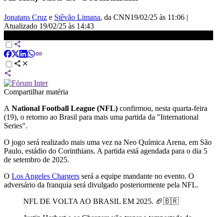
Jonatans Cruz
e
Stêvão Limana
, da CNN
19/02/25 às 11:06
|
Atualizado
19/02/25 às 14:43
NFL anuncia jogo no Brasil pelo 2º ano consecutivo
Compartilhar matéria
A
National Football League (NFL)
confirmou, nesta quarta-feira
(19), o retorno ao Brasil para mais uma partida da "International
Series".
O jogo será realizado mais uma vez na Neo Química Arena, em São
Paulo, estádio do
Corinthians
. A partida está agendada para o dia 5
de setembro de 2025.
O
Los Angeles Chargers
será a equipe mandante no evento. O
adversário da franquia será divulgado posteriormente pela NFL.
NFL DE VOLTA AO BRASIL EM 2025. 🏈🇧🇷