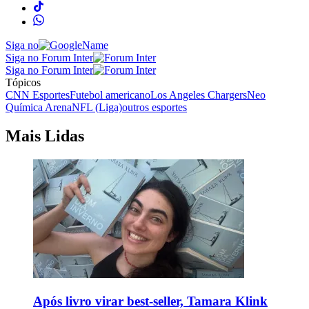
Siga no
Siga no Forum Inter
Siga no Forum Inter
Tópicos
CNN Esportes
Futebol americano
Los Angeles Chargers
Neo
Química Arena
NFL (Liga)
outros esportes
Mais Lidas
Após livro virar best-seller, Tamara Klink