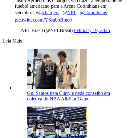
Justin Herbert e os Chargers vão trazer a tempestade de
futebol americano para a Arena Corinthians em
setembro! ⚡
@chargers
|
@NFL
|
@Corinthians
pic.twitter.com/Y6suboRme0
— NFL Brasil (@NFLBrasil)
February 19, 2025
Leia Mais
Gui Santos tieta Curry e pede conselho em
coletiva do NBA All-Star Game