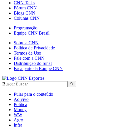
CNN Talks
Fórum CNN
Blogs CNN
Colunas CNN
Programação
Equipe CNN Brasil
Sobre a CNN
Política de Privacidade
Termos de Uso
Fale com a CNN
Distribuição do Sinal
Faça parte da Equipe CNN
Buscar
Pular para o conteúdo
Ao vivo
Política
Money
WW
Agro
Infra