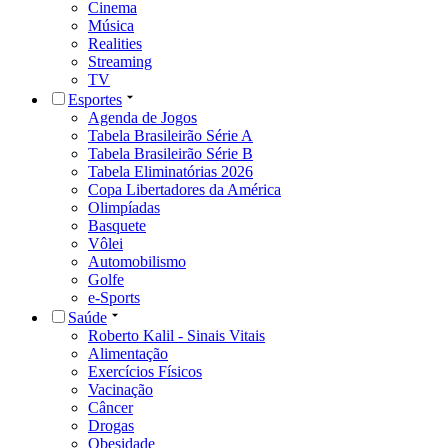
Cinema
Música
Realities
Streaming
TV
Esportes
Agenda de Jogos
Tabela Brasileirão Série A
Tabela Brasileirão Série B
Tabela Eliminatórias 2026
Copa Libertadores da América
Olimpíadas
Basquete
Vôlei
Automobilismo
Golfe
e-Sports
Saúde
Roberto Kalil - Sinais Vitais
Alimentação
Exercícios Físicos
Vacinação
Câncer
Drogas
Obesidade