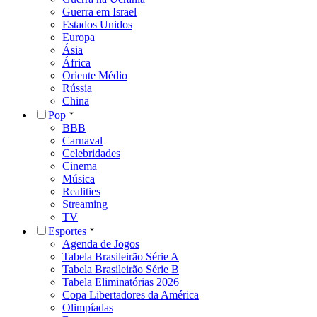
Guerra em Israel
Estados Unidos
Europa
Ásia
África
Oriente Médio
Rússia
China
Pop
BBB
Carnaval
Celebridades
Cinema
Música
Realities
Streaming
TV
Esportes
Agenda de Jogos
Tabela Brasileirão Série A
Tabela Brasileirão Série B
Tabela Eliminatórias 2026
Copa Libertadores da América
Olimpíadas