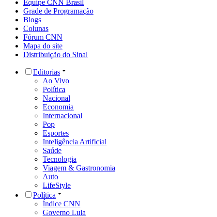
Equipe CNN Brasil
Grade de Programação
Blogs
Colunas
Fórum CNN
Mapa do site
Distribuição do Sinal
Editorias
Ao Vivo
Política
Nacional
Economia
Internacional
Pop
Esportes
Inteligência Artificial
Saúde
Tecnologia
Viagem & Gastronomia
Auto
LifeStyle
Política
Índice CNN
Governo Lula