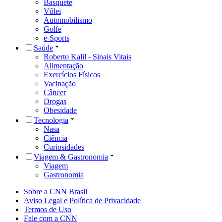
Basquete
Vôlei
Automobilismo
Golfe
e-Sports
Saúde
Roberto Kalil - Sinais Vitais
Alimentação
Exercícios Físicos
Vacinação
Câncer
Drogas
Obesidade
Tecnologia
Nasa
Ciência
Curiosidades
Viagem & Gastronomia
Viagem
Gastronomia
Sobre a CNN Brasil
Aviso Legal e Política de Privacidade
Termos de Uso
Fale com a CNN