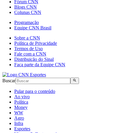
Fórum CNN
Blogs CNN
Colunas CNN
Programação
Equipe CNN Brasil
Sobre a CNN
Política de Privacidade
Termos de Uso
Fale com a CNN
Distribuição do Sinal
Faça parte da Equipe CNN
Buscar
Pular para o conteúdo
Ao vivo
Política
Money
WW
Agro
Infra
Esportes