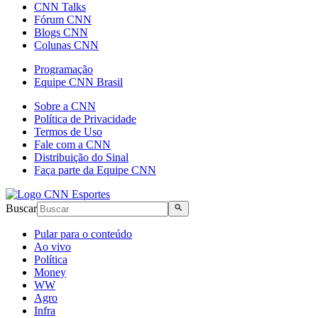
CNN Talks
Fórum CNN
Blogs CNN
Colunas CNN
Programação
Equipe CNN Brasil
Sobre a CNN
Política de Privacidade
Termos de Uso
Fale com a CNN
Distribuição do Sinal
Faça parte da Equipe CNN
Buscar
Pular para o conteúdo
Ao vivo
Política
Money
WW
Agro
Infra