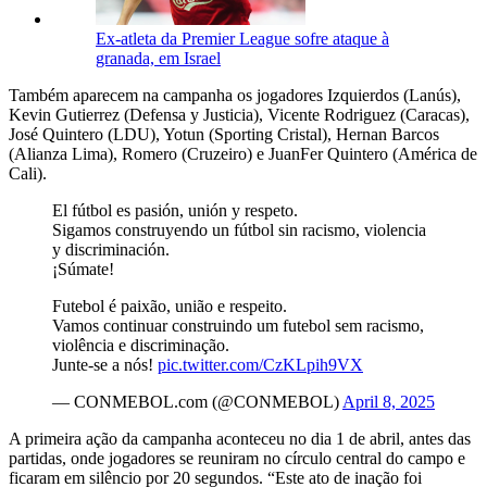
Ex-atleta da Premier League sofre ataque à
granada, em Israel
Também aparecem na campanha os jogadores Izquierdos (Lanús),
Kevin Gutierrez (Defensa y Justicia), Vicente Rodriguez (Caracas),
José Quintero (LDU), Yotun (Sporting Cristal), Hernan Barcos
(Alianza Lima), Romero (Cruzeiro) e JuanFer Quintero (América de
Cali).
El fútbol es pasión, unión y respeto.
Sigamos construyendo un fútbol sin racismo, violencia
y discriminación.
¡Súmate!
Futebol é paixão, união e respeito.
Vamos continuar construindo um futebol sem racismo,
violência e discriminação.
Junte-se a nós!
pic.twitter.com/CzKLpih9VX
— CONMEBOL.com (@CONMEBOL)
April 8, 2025
A primeira ação da campanha aconteceu no dia 1 de abril, antes das
partidas, onde jogadores se reuniram no círculo central do campo e
ficaram em silêncio por 20 segundos. “Este ato de inação foi