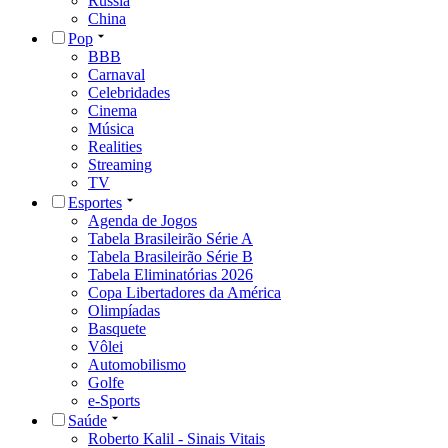
Rússia
China
Pop
BBB
Carnaval
Celebridades
Cinema
Música
Realities
Streaming
TV
Esportes
Agenda de Jogos
Tabela Brasileirão Série A
Tabela Brasileirão Série B
Tabela Eliminatórias 2026
Copa Libertadores da América
Olimpíadas
Basquete
Vôlei
Automobilismo
Golfe
e-Sports
Saúde
Roberto Kalil - Sinais Vitais