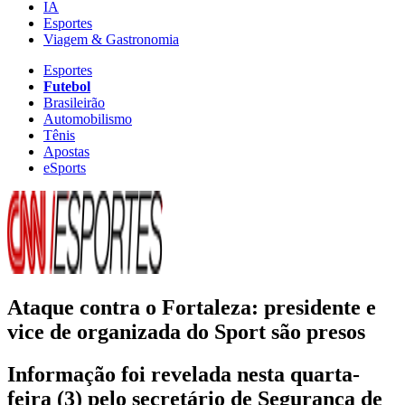
IA
Esportes
Viagem & Gastronomia
Esportes
Futebol
Brasileirão
Automobilismo
Tênis
Apostas
eSports
Ataque contra o Fortaleza: presidente e
vice de organizada do Sport são presos
Informação foi revelada nesta quarta-
feira (3) pelo secretário de Segurança de