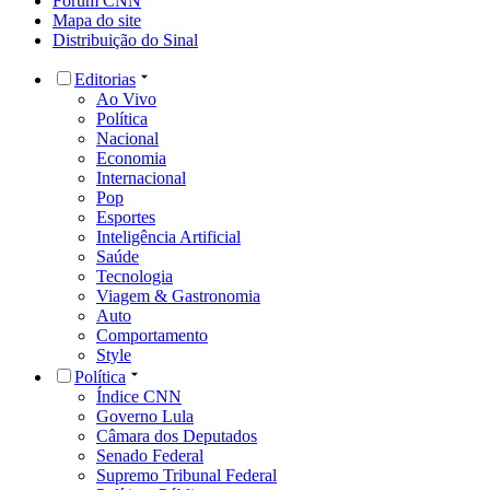
Fórum CNN
Mapa do site
Distribuição do Sinal
Editorias
Ao Vivo
Política
Nacional
Economia
Internacional
Pop
Esportes
Inteligência Artificial
Saúde
Tecnologia
Viagem & Gastronomia
Auto
Comportamento
Style
Política
Índice CNN
Governo Lula
Câmara dos Deputados
Senado Federal
Supremo Tribunal Federal