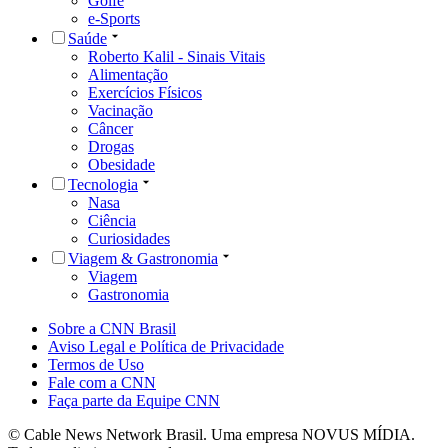
Golfe
e-Sports
Saúde
Roberto Kalil - Sinais Vitais
Alimentação
Exercícios Físicos
Vacinação
Câncer
Drogas
Obesidade
Tecnologia
Nasa
Ciência
Curiosidades
Viagem & Gastronomia
Viagem
Gastronomia
Sobre a CNN Brasil
Aviso Legal e Política de Privacidade
Termos de Uso
Fale com a CNN
Faça parte da Equipe CNN
© Cable News Network Brasil. Uma empresa NOVUS MÍDIA.