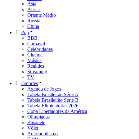
Ásia
África
Oriente Médio
Rússia
China
Pop
BBB
Carnaval
Celebridades
Cinema
Música
Realities
Streaming
TV
Esportes
Agenda de Jogos
Tabela Brasileirão Série A
Tabela Brasileirão Série B
Tabela Eliminatórias 2026
Copa Libertadores da América
Olimpíadas
Basquete
Vôlei
Automobilismo