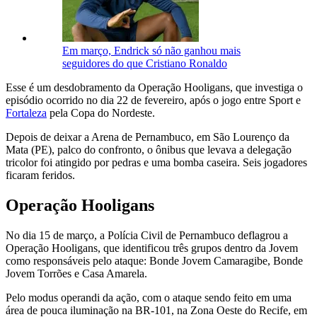
Em março, Endrick só não ganhou mais
seguidores do que Cristiano Ronaldo
Esse é um desdobramento da Operação Hooligans, que investiga o
episódio ocorrido no dia 22 de fevereiro, após o jogo entre Sport e
Fortaleza
pela Copa do Nordeste.
Depois de deixar a Arena de Pernambuco, em São Lourenço da
Mata (PE), palco do confronto,
o ônibus que levava a delegação
tricolor foi atingido
por pedras e uma bomba caseira.
Seis jogadores
ficaram feridos
.
Operação Hooligans
No dia 15 de março, a Polícia Civil de Pernambuco deflagrou a
Operação Hooligans,
que identificou três grupos dentro da Jovem
como responsáveis pelo ataque
: Bonde Jovem Camaragibe, Bonde
Jovem Torrões e Casa Amarela.
Pelo modus operandi da ação, com o ataque sendo feito em uma
área de pouca iluminação na BR-101, na Zona Oeste do Recife, em