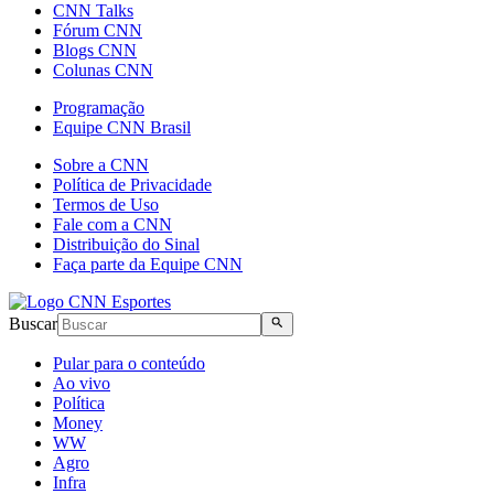
CNN Talks
Fórum CNN
Blogs CNN
Colunas CNN
Programação
Equipe CNN Brasil
Sobre a CNN
Política de Privacidade
Termos de Uso
Fale com a CNN
Distribuição do Sinal
Faça parte da Equipe CNN
Buscar
Pular para o conteúdo
Ao vivo
Política
Money
WW
Agro
Infra