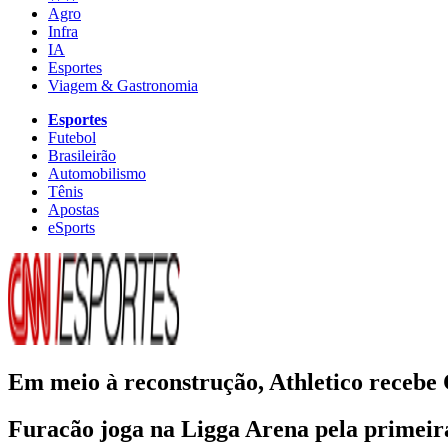
Agro
Infra
IA
Esportes
Viagem & Gastronomia
Esportes
Futebol
Brasileirão
Automobilismo
Tênis
Apostas
eSports
Em meio à reconstrução, Athletico recebe 
Furacão joga na Ligga Arena pela primeira