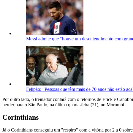
Messi admite que “houve um desentendimento com grand
Felipão: “Pessoas que têm mais de 70 anos não estão ac
Por outro lado, o treinador contará com o retornos de Erick e Canobb
perder para o São Paulo, na última quarta-feira (21), no Morumbi.
Corinthians
Já o Corinthians conseguiu um "respiro" com a vitória por 2 a 0 sob