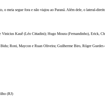
, o meia segue fora e não viajou ao Paraná. Além dele, o lateral-dire
 Vinicius Kauê (Léo Cittadini); Hugo Moura (Fernandinho), Erick, Chr
s Bidu; Roni, Maycon e Ruan Oliveira; Guilherme Biro, Róger Guedes 
ilho (RJ)