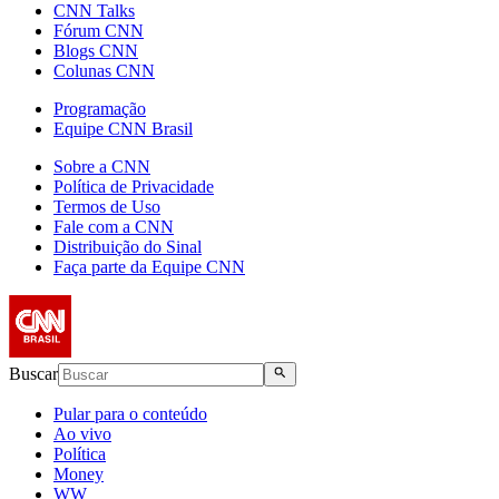
CNN Talks
Fórum CNN
Blogs CNN
Colunas CNN
Programação
Equipe CNN Brasil
Sobre a CNN
Política de Privacidade
Termos de Uso
Fale com a CNN
Distribuição do Sinal
Faça parte da Equipe CNN
Buscar
Pular para o conteúdo
Ao vivo
Política
Money
WW