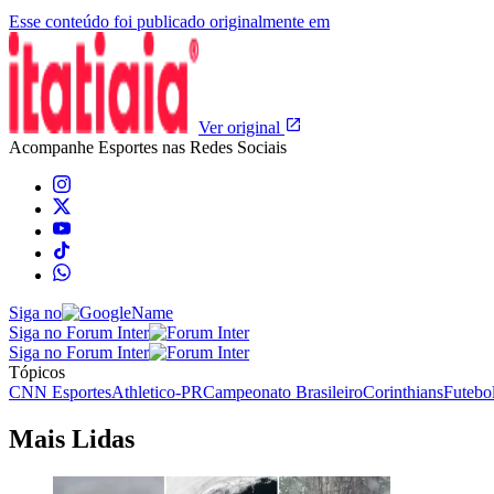
Esse conteúdo foi publicado originalmente em
Ver original
Acompanhe
Esportes
nas Redes Sociais
Siga no
Siga no Forum Inter
Siga no Forum Inter
Tópicos
CNN Esportes
Athletico-PR
Campeonato Brasileiro
Corinthians
Futebol
Mais Lidas