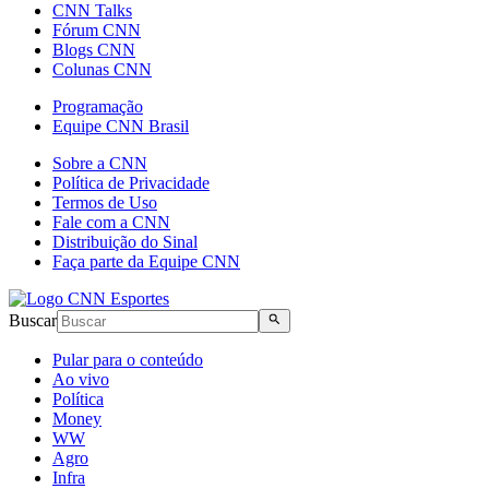
CNN Talks
Fórum CNN
Blogs CNN
Colunas CNN
Programação
Equipe CNN Brasil
Sobre a CNN
Política de Privacidade
Termos de Uso
Fale com a CNN
Distribuição do Sinal
Faça parte da Equipe CNN
Buscar
Pular para o conteúdo
Ao vivo
Política
Money
WW
Agro
Infra