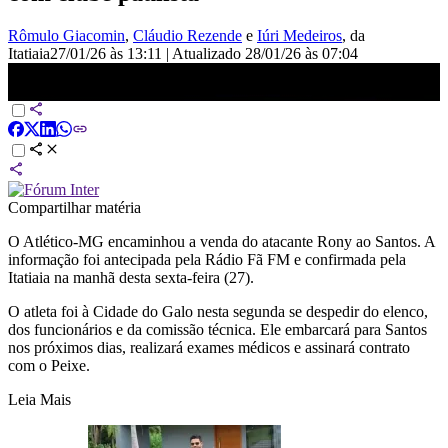
Rômulo Giacomin
,
Cláudio Rezende
e
Iúri Medeiros
, da
Itatiaia
27/01/26 às 13:11
|
Atualizado
28/01/26 às 07:04
Atlético-MG encaminha venda de Rony ao Santos; veja detalhes |
CNN NOVO DIA
Compartilhar matéria
O Atlético-MG encaminhou a venda do atacante Rony ao Santos. A
informação foi antecipada pela Rádio Fã FM e confirmada pela
Itatiaia na manhã desta sexta-feira (27).
O atleta foi à Cidade do Galo nesta segunda se despedir do elenco,
dos funcionários e da comissão técnica. Ele embarcará para Santos
nos próximos dias, realizará exames médicos e assinará contrato
com o Peixe.
Leia Mais