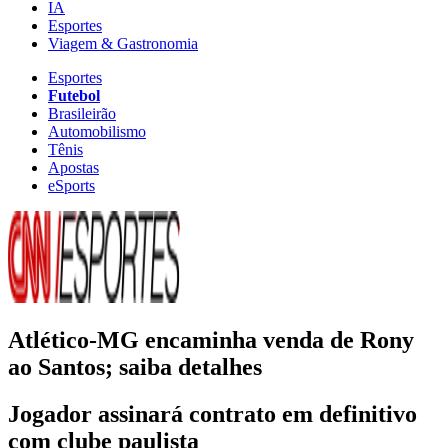
IA
Esportes
Viagem & Gastronomia
Esportes
Futebol
Brasileirão
Automobilismo
Tênis
Apostas
eSports
Atlético-MG encaminha venda de Rony
ao Santos; saiba detalhes
Jogador assinará contrato em definitivo
com clube paulista