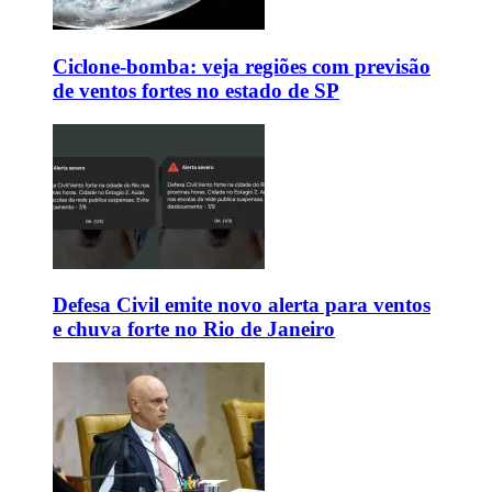
Ciclone-bomba: veja regiões com previsão
de ventos fortes no estado de SP
Defesa Civil emite novo alerta para ventos
e chuva forte no Rio de Janeiro