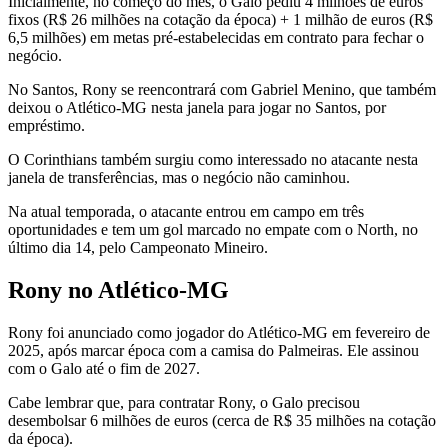
Inicialmente, no começo do mês, o Galo pediu 4 milhões de euros
fixos (R$ 26 milhões na cotação da época) + 1 milhão de euros (R$
6,5 milhões) em metas pré-estabelecidas em contrato para fechar o
negócio.
No Santos, Rony se reencontrará com Gabriel Menino, que também
deixou o Atlético-MG nesta janela para jogar no Santos, por
empréstimo.
O Corinthians também surgiu como interessado no atacante nesta
janela de transferências, mas o negócio não caminhou.
Na atual temporada, o atacante entrou em campo em três
oportunidades e tem um gol marcado no empate com o North, no
último dia 14, pelo Campeonato Mineiro.
Rony no Atlético-MG
Rony foi anunciado como jogador do Atlético-MG em fevereiro de
2025, após marcar época com a camisa do Palmeiras. Ele assinou
com o Galo até o fim de 2027.
Cabe lembrar que, para contratar Rony, o Galo precisou
desembolsar 6 milhões de euros (cerca de R$ 35 milhões na cotação
da época).