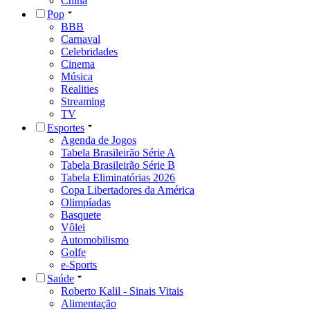
China
Pop
BBB
Carnaval
Celebridades
Cinema
Música
Realities
Streaming
TV
Esportes
Agenda de Jogos
Tabela Brasileirão Série A
Tabela Brasileirão Série B
Tabela Eliminatórias 2026
Copa Libertadores da América
Olimpíadas
Basquete
Vôlei
Automobilismo
Golfe
e-Sports
Saúde
Roberto Kalil - Sinais Vitais
Alimentação