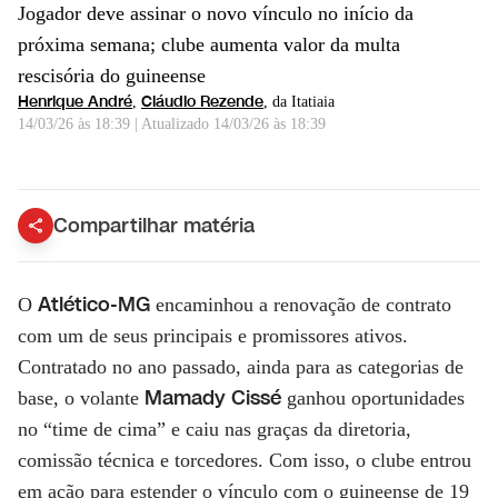
Jogador deve assinar o novo vínculo no início da
próxima semana; clube aumenta valor da multa
rescisória do guineense
Henrique André
Cláudio Rezende
,
, da Itatiaia
14/03/26 às 18:39
|
Atualizado
14/03/26 às 18:39
Jovem da Guiné é destaque no Atlético Mineiro | CNN PRIME TIME
Compartilhar matéria
Atlético-MG
O
encaminhou a renovação de contrato
com um de seus principais e promissores ativos.
Contratado no ano passado, ainda para as categorias de
Mamady Cissé
base, o volante
ganhou oportunidades
no “time de cima” e caiu nas graças da diretoria,
comissão técnica e torcedores. Com isso, o clube entrou
em ação para estender o vínculo com o guineense de 19