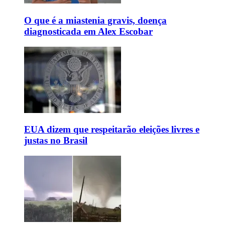
O que é a miastenia gravis, doença
diagnosticada em Alex Escobar
EUA dizem que respeitarão eleições livres e
justas no Brasil