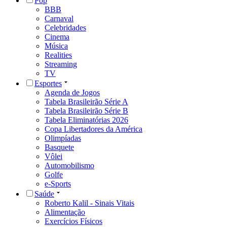
Pop
BBB
Carnaval
Celebridades
Cinema
Música
Realities
Streaming
TV
Esportes
Agenda de Jogos
Tabela Brasileirão Série A
Tabela Brasileirão Série B
Tabela Eliminatórias 2026
Copa Libertadores da América
Olimpíadas
Basquete
Vôlei
Automobilismo
Golfe
e-Sports
Saúde
Roberto Kalil - Sinais Vitais
Alimentação
Exercícios Físicos