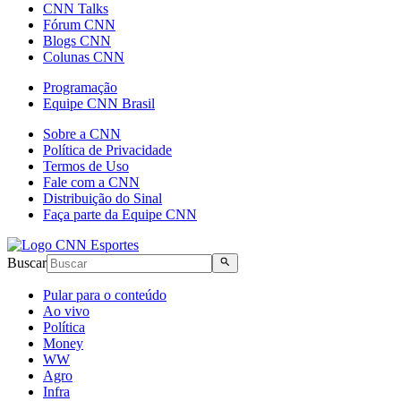
CNN Talks
Fórum CNN
Blogs CNN
Colunas CNN
Programação
Equipe CNN Brasil
Sobre a CNN
Política de Privacidade
Termos de Uso
Fale com a CNN
Distribuição do Sinal
Faça parte da Equipe CNN
Buscar
Pular para o conteúdo
Ao vivo
Política
Money
WW
Agro
Infra