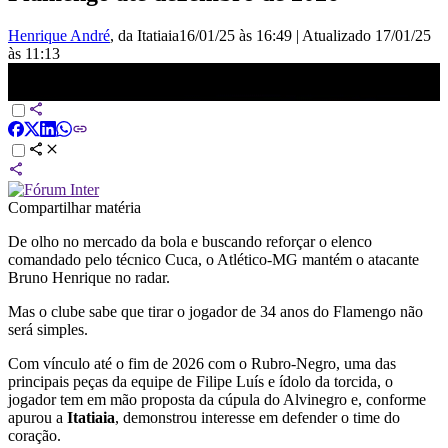
Henrique André
, da Itatiaia
16/01/25 às 16:49
|
Atualizado
17/01/25
às 11:13
Atlético-MG mantém interesse na contratação de Bruno Henrique |
LIVE CNN
Compartilhar matéria
De olho no mercado da bola e buscando reforçar o elenco
comandado pelo técnico Cuca, o
Atlético-MG
mantém o atacante
Bruno Henrique no radar.
Mas o clube sabe que tirar o jogador de 34 anos do
Flamengo
não
será simples.
Com vínculo até o fim de 2026 com o Rubro-Negro, uma das
principais peças da equipe de Filipe Luís e ídolo da torcida, o
jogador tem em mão proposta da cúpula do Alvinegro e, conforme
apurou a
Itatiaia
, demonstrou interesse em defender o time do
coração.