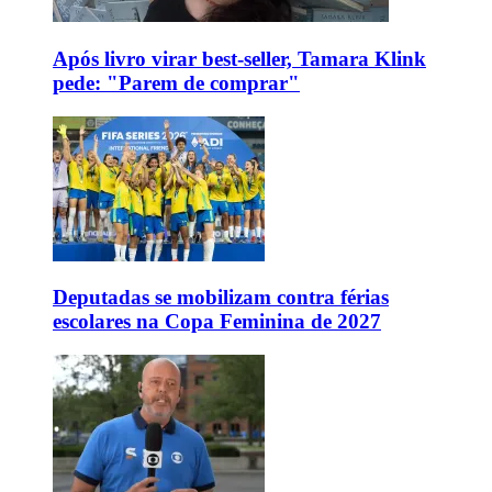
Após livro virar best-seller, Tamara Klink
pede: "Parem de comprar"
Deputadas se mobilizam contra férias
escolares na Copa Feminina de 2027