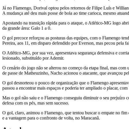
Já no Flamengo, Dorival optou pelos retornos de Filipe Luís e Willia
A mudança até deu mais posse de bola ao time carioca, mesmo atuando
Apostando na transição rápida para o ataque, o Atlético-MG logo abr
da grande área: Galo 1 a 0.
O gol precoce reforçou as posturas das equipes, com o Flamengo tend
Pereira, aos 11, em disparo defendido por Everson, mas pecou pela fal
O Atlético-MG, por sua vez, apresentava segurança defensiva e corri
lesionado, substituído por Ademir.
O cenário do jogo não se alterou no começo da etapa final, mas com
de passe de Matheuzinho, Nacho acionou o atacante, que avançou pela
O gol desnorteou o pouco de organização que o Flamengo apresentava
passou a encontrar mais espaços e poderia ter ampliado o placar, com
Mas o gol não saiu e o Flamengo conseguiu diminuir o seu prejuízo co
defesa com os pés, mas sem sucesso.
O gol, claro, animou o Flamengo, que tentou buscar o empate no fim d
e a vantagem para o confronto de volta, no Maracanã.