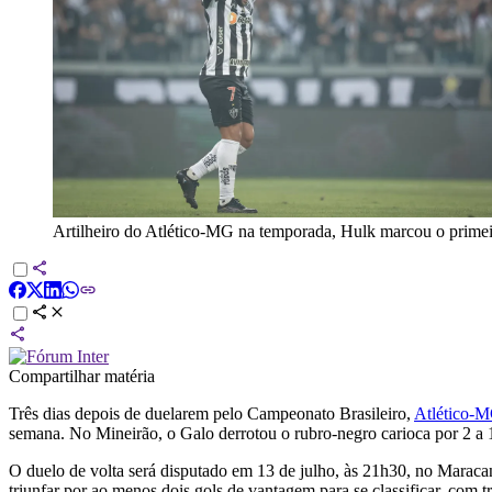
Artilheiro do Atlético-MG na temporada, Hulk marcou o primei
Compartilhar matéria
Três dias depois de duelarem pelo Campeonato Brasileiro,
Atlético-
semana. No Mineirão, o Galo derrotou o rubro-negro carioca por 2 a 1
O duelo de volta será disputado em 13 de julho, às 21h30, no Maracan
triunfar por ao menos dois gols de vantagem para se classificar, com t