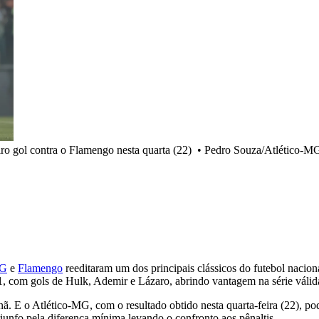
ro gol contra o Flamengo nesta quarta (22)
•
Pedro Souza/Atlético-M
MG
e
Flamengo
reeditaram um dos principais clássicos do futebol nacion
, com gols de Hulk, Ademir e Lázaro, abrindo vantagem na série válida 
ã. E o Atlético-MG, com o resultado obtido nesta quarta-feira (22), po
riunfo pela diferença mínima levando o confronto aos pênaltis.