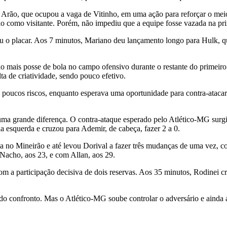
n Arão, que ocupou a vaga de Vitinho, em uma ação para reforçar o mei
 como visitante. Porém, não impediu que a equipe fosse vazada na prim
iu o placar. Aos 7 minutos, Mariano deu lançamento longo para Hulk, q
o mais posse de bola no campo ofensivo durante o restante do primeir
ta de criatividade, sendo pouco efetivo.
a poucos riscos, enquanto esperava uma oportunidade para contra-atac
 uma grande diferença. O contra-ataque esperado pelo Atlético-MG surg
 esquerda e cruzou para Ademir, de cabeça, fazer 2 a 0.
 no Mineirão e até levou Dorival a fazer três mudanças de uma vez, c
 Nacho, aos 23, e com Allan, aos 29.
m a participação decisiva de dois reservas. Aos 35 minutos, Rodinei c
o confronto. Mas o Atlético-MG soube controlar o adversário e ainda a