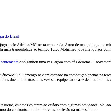
opa do Brasil
 jogos pelo Atlético-MG nesta temporada. Autor de um gol logo nos minut
nda mais tranquilidade ao técnico Turco Mohamed, que chegou aos con
recentemente
e só ganhou uma vez, agora com três derrotas. E novament
 Atlético-MG e Flamengo haviam estreado na competição apenas na tercei
 times duelaram outras duas vezes: a equipe carioca se deu melhor nas q
Brasileiro, os times voltaram ao estádio com algumas novidades. No 
mpo do confronto anterior, por causa de lesão na mão esquerda.