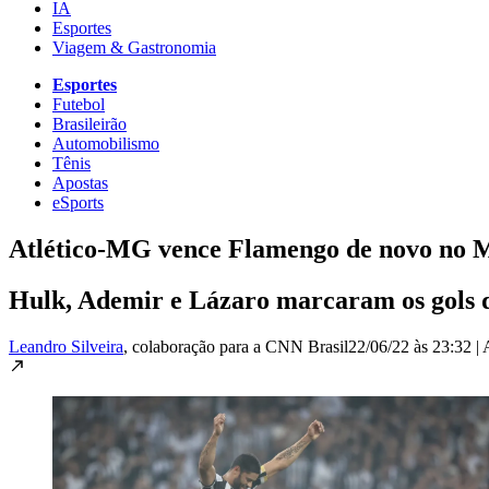
IA
Esportes
Viagem & Gastronomia
Esportes
Futebol
Brasileirão
Automobilismo
Tênis
Apostas
eSports
Atlético-MG vence Flamengo de novo no M
Hulk, Ademir e Lázaro marcaram os gols da 
Leandro Silveira
, colaboração para a CNN Brasil
22/06/22 às 23:32
|