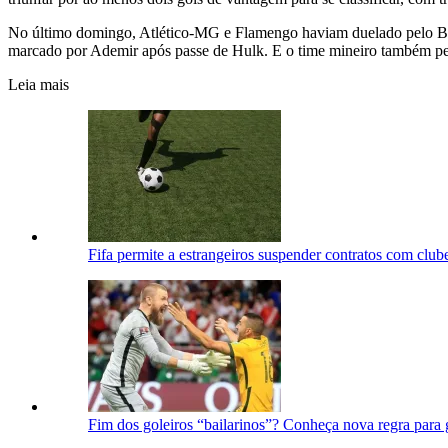
No último domingo, Atlético-MG e Flamengo haviam duelado pelo Brasi
marcado por Ademir após passe de Hulk. E o time mineiro também perd
Leia mais
Fifa permite a estrangeiros suspender contratos com club
Fim dos goleiros “bailarinos”? Conheça nova regra para g