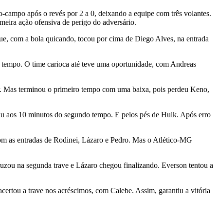
o-campo após o revés por 2 a 0, deixando a equipe com três volantes.
eira ação ofensiva de perigo do adversário.
ue, com a bola quicando, tocou por cima de Diego Alves, na entrada
o tempo. O time carioca até teve uma oportunidade, com Andreas
ar. Mas terminou o primeiro tempo com uma baixa, pois perdeu Keno,
iu aos 10 minutos do segundo tempo. E pelos pés de Hulk. Após erro
om as entradas de Rodinei, Lázaro e Pedro. Mas o Atlético-MG
ruzou na segunda trave e Lázaro chegou finalizando. Everson tentou a
certou a trave nos acréscimos, com Calebe. Assim, garantiu a vitória