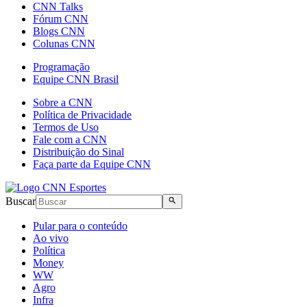
CNN Talks
Fórum CNN
Blogs CNN
Colunas CNN
Programação
Equipe CNN Brasil
Sobre a CNN
Política de Privacidade
Termos de Uso
Fale com a CNN
Distribuição do Sinal
Faça parte da Equipe CNN
Buscar
Pular para o conteúdo
Ao vivo
Política
Money
WW
Agro
Infra