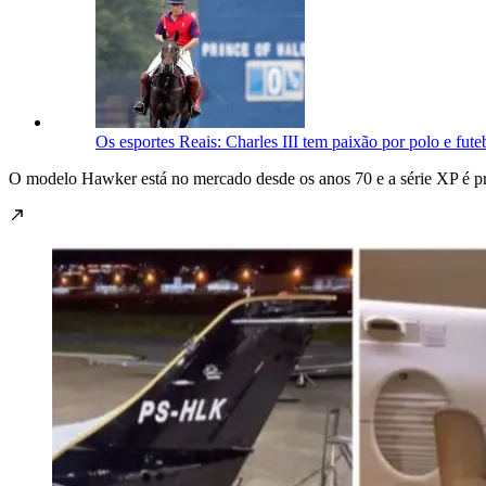
Os esportes Reais: Charles III tem paixão por polo e fute
O modelo Hawker está no mercado desde os anos 70 e a série XP é pro