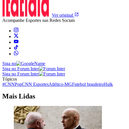
Ver original
Acompanhe
Esportes
nas Redes Sociais
Siga no
Siga no Forum Inter
Siga no Forum Inter
Tópicos
#CNNPop
CNN Esportes
Atlético-MG
Futebol brasileiro
Hulk
Mais Lidas