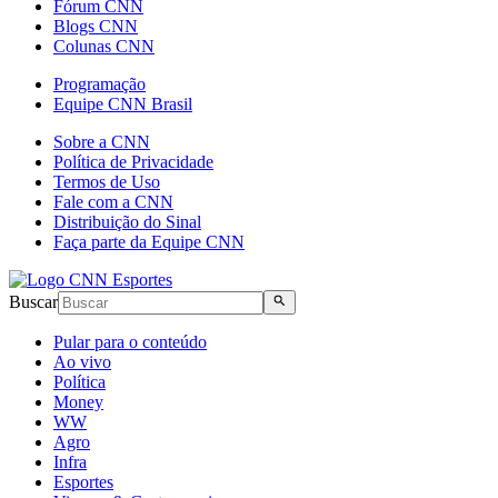
Fórum CNN
Blogs CNN
Colunas CNN
Programação
Equipe CNN Brasil
Sobre a CNN
Política de Privacidade
Termos de Uso
Fale com a CNN
Distribuição do Sinal
Faça parte da Equipe CNN
Buscar
Pular para o conteúdo
Ao vivo
Política
Money
WW
Agro
Infra
Esportes