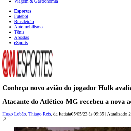
Viagem & Gastronomia
Esportes
Futebol
Brasileirão
Automobilismo
Tênis
Apostas
eSports
Conheça novo avião do jogador Hulk avali
Atacante do Atlético-MG recebeu a nova ae
Hugo Lobão
,
Thiago Reis
, da Itatiaia
05/05/23 às 09:35
|
Atualizado
2