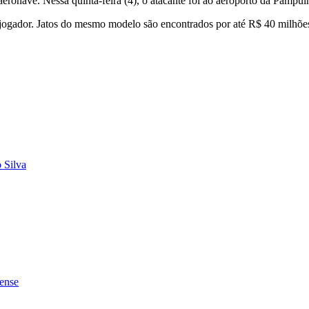
ronave. Nessa quinta-feira (4), o atacante foi ao aeroporto da Pampu
jogador. Jatos do mesmo modelo são encontrados por até R$ 40 milhõe
 Silva
nense