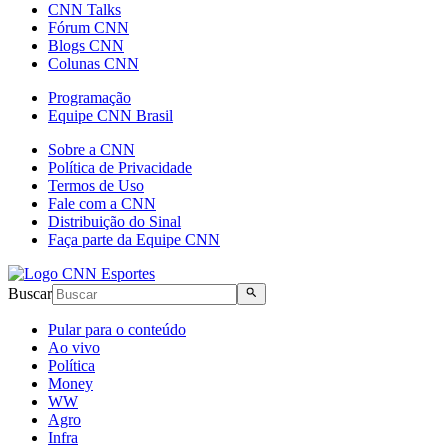
CNN Talks
Fórum CNN
Blogs CNN
Colunas CNN
Programação
Equipe CNN Brasil
Sobre a CNN
Política de Privacidade
Termos de Uso
Fale com a CNN
Distribuição do Sinal
Faça parte da Equipe CNN
Buscar
Pular para o conteúdo
Ao vivo
Política
Money
WW
Agro
Infra