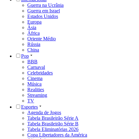
Guerra na Ucrânia
Guerra em Israel
Estados Unidos
Europa
Ásia
África
Oriente Médio
Rússia
China
Pop
BBB
Carnaval
Celebridades
Cinema
Música
Realities
Streaming
TV
Esportes
Agenda de Jogos
Tabela Brasileirão Série A
Tabela Brasileirão Série B
Tabela Eliminatórias 2026
Copa Libertadores da América