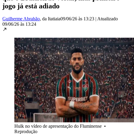
jogo já está adiado
Guilherme Abrahão
, da Itatiaia
09/06/26 às 13:23
|
Atualizado
09/06/26 às 13:24
Hulk no vídeo de apresentação do Fluminense
•
Reprodução