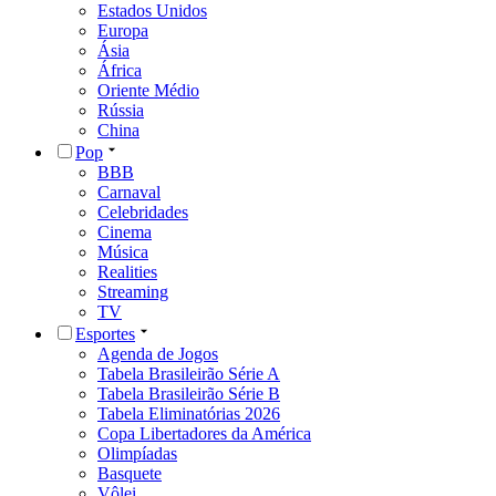
Estados Unidos
Europa
Ásia
África
Oriente Médio
Rússia
China
Pop
BBB
Carnaval
Celebridades
Cinema
Música
Realities
Streaming
TV
Esportes
Agenda de Jogos
Tabela Brasileirão Série A
Tabela Brasileirão Série B
Tabela Eliminatórias 2026
Copa Libertadores da América
Olimpíadas
Basquete
Vôlei