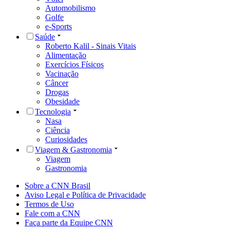
Automobilismo
Golfe
e-Sports
Saúde
Roberto Kalil - Sinais Vitais
Alimentação
Exercícios Físicos
Vacinação
Câncer
Drogas
Obesidade
Tecnologia
Nasa
Ciência
Curiosidades
Viagem & Gastronomia
Viagem
Gastronomia
Sobre a CNN Brasil
Aviso Legal e Política de Privacidade
Termos de Uso
Fale com a CNN
Faça parte da Equipe CNN