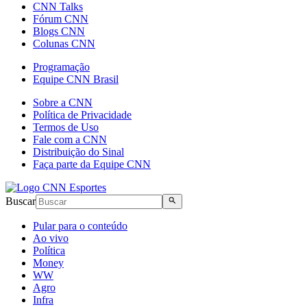
CNN Talks
Fórum CNN
Blogs CNN
Colunas CNN
Programação
Equipe CNN Brasil
Sobre a CNN
Política de Privacidade
Termos de Uso
Fale com a CNN
Distribuição do Sinal
Faça parte da Equipe CNN
Buscar
Pular para o conteúdo
Ao vivo
Política
Money
WW
Agro
Infra