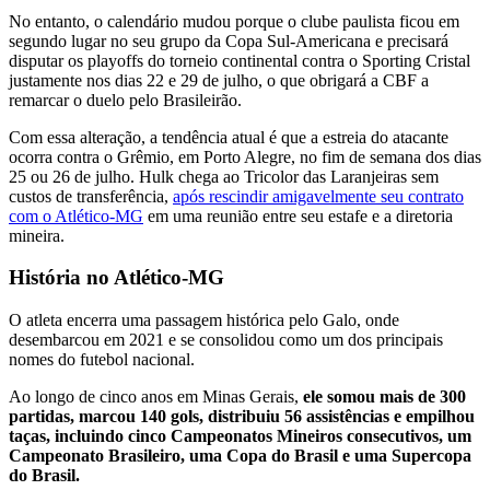
No entanto, o calendário mudou porque o clube paulista ficou em
segundo lugar no seu grupo da Copa Sul-Americana e precisará
disputar os playoffs do torneio continental contra o Sporting Cristal
justamente nos dias 22 e 29 de julho, o que obrigará a CBF a
remarcar o duelo pelo Brasileirão.
Com essa alteração, a tendência atual é que a estreia do atacante
ocorra contra o Grêmio, em Porto Alegre, no fim de semana dos dias
25 ou 26 de julho. Hulk chega ao Tricolor das Laranjeiras sem
custos de transferência,
após rescindir amigavelmente seu contrato
com o Atlético-MG
em uma reunião entre seu estafe e a diretoria
mineira.
História no Atlético-MG
O atleta encerra uma passagem histórica pelo Galo, onde
desembarcou em 2021 e se consolidou como um dos principais
nomes do futebol nacional.
Ao longo de cinco anos em Minas Gerais,
ele somou mais de 300
partidas, marcou 140 gols, distribuiu 56 assistências e empilhou
taças, incluindo cinco Campeonatos Mineiros consecutivos, um
Campeonato Brasileiro, uma Copa do Brasil e uma Supercopa
do Brasil.