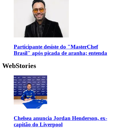
Participante desiste do "MasterChef
Brasil" após picada de aranha; entenda
WebStories
Chelsea anuncia Jordan Henderson, ex-
capitão do Liverpool