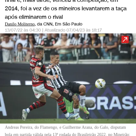
final e, mais tarde, venceu a competição; em
2014, foi a vez de os mineiros levantarem a taça
após eliminarem o rival
, da CNN
, Em São Paulo
Danilo Moliterno
13/07/22 às 04:30
|
Atualizado
07/04/23 às 18:17
Andreas Pereira, do Flamengo, e Guilherme Arana, do Galo, disputam
bola em partida válida pela 13ª rodada do Brasileirão 2022, no Mineirão;