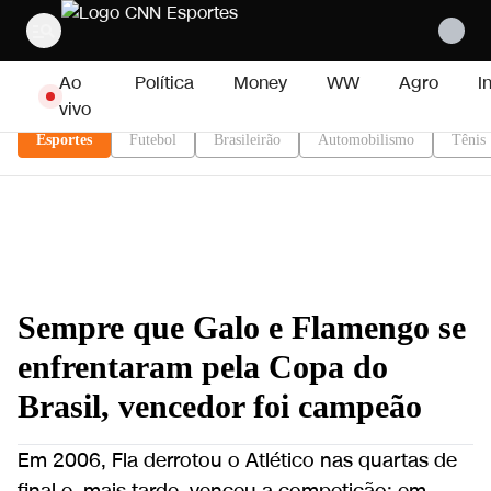
Pular para o conteúdo
Ao
Política
Money
WW
Agro
I
vivo
Esportes
Futebol
Brasileirão
Automobilismo
Tênis
Sempre que Galo e Flamengo se
enfrentaram pela Copa do
Brasil, vencedor foi campeão
Em 2006, Fla derrotou o Atlético nas quartas de