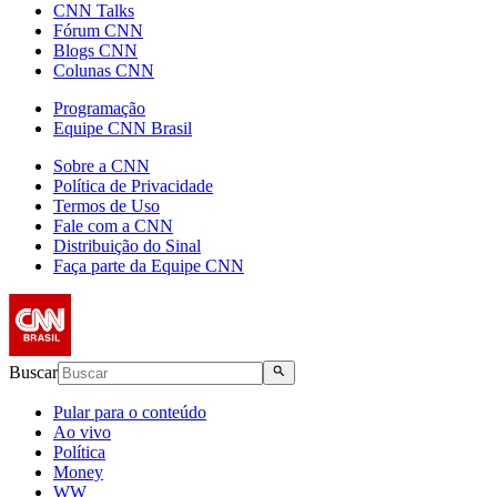
CNN Talks
Fórum CNN
Blogs CNN
Colunas CNN
Programação
Equipe CNN Brasil
Sobre a CNN
Política de Privacidade
Termos de Uso
Fale com a CNN
Distribuição do Sinal
Faça parte da Equipe CNN
Buscar
Pular para o conteúdo
Ao vivo
Política
Money
WW