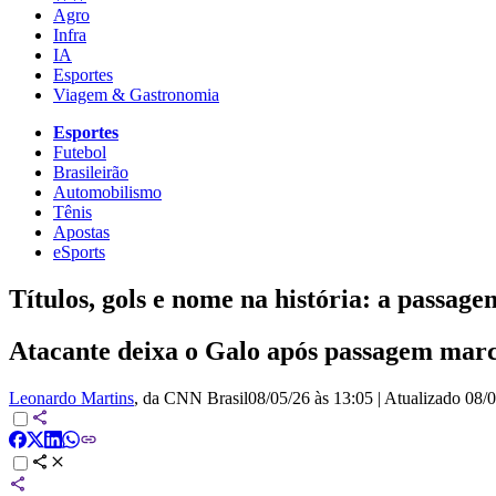
Agro
Infra
IA
Esportes
Viagem & Gastronomia
Esportes
Futebol
Brasileirão
Automobilismo
Tênis
Apostas
eSports
Títulos, gols e nome na história: a passag
Atacante deixa o Galo após passagem marca
Leonardo Martins
, da CNN Brasil
08/05/26 às 13:05
|
Atualizado
08/0