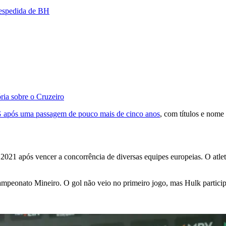
despedida de BH
ria sobre o Cruzeiro
G após uma passagem de pouco mais de cinco anos
, com títulos e nome
 2021 após vencer a concorrência de diversas equipes europeias. O atle
ampeonato Mineiro. O gol não veio no primeiro jogo, mas Hulk participo