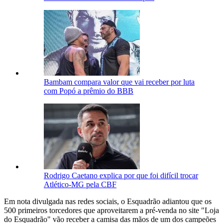
Bambam compara valor que vai receber por luta
com Popó a prêmio do BBB
Rodrigo Caetano explica por que foi difícil trocar
Atlético-MG pela CBF
Em nota divulgada nas redes sociais, o Esquadrão adiantou que os
500 primeiros torcedores que aproveitarem a pré-venda no site "Loja
do Esquadrão" vão receber a camisa das mãos de um dos campeões