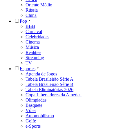
Oriente Médio
Rússia
China
Pop
BBB
Carnaval
Celebridades
Cinema
Música
Realities
Streaming
TV
Esportes
Agenda de Jogos
Tabela Brasileirão Série A
Tabela Brasileirão Série B
Tabela Eliminatórias 2026
Copa Libertadores da América
Olimpíadas
Basquete
Vôlei
Automobilismo
Golfe
e-Sports