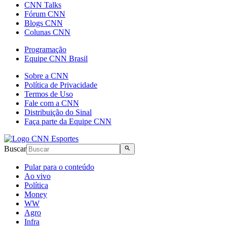
CNN Talks
Fórum CNN
Blogs CNN
Colunas CNN
Programação
Equipe CNN Brasil
Sobre a CNN
Política de Privacidade
Termos de Uso
Fale com a CNN
Distribuição do Sinal
Faça parte da Equipe CNN
Buscar
Pular para o conteúdo
Ao vivo
Política
Money
WW
Agro
Infra