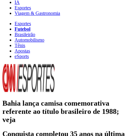
IA
Esportes
Viagem & Gastronomia
Esportes
Futebol
Brasileirão
Automobilismo
Tênis
Apostas
eSports
Bahia lança camisa comemorativa
referente ao título brasileiro de 1988;
veja
Conquista completou 35 anos na última