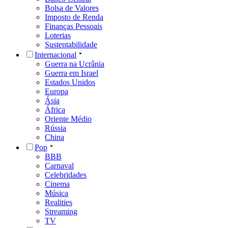
Bolsa de Valores
Imposto de Renda
Finanças Pessoais
Loterias
Sustentabilidade
Internacional
Guerra na Ucrânia
Guerra em Israel
Estados Unidos
Europa
Ásia
África
Oriente Médio
Rússia
China
Pop
BBB
Carnaval
Celebridades
Cinema
Música
Realities
Streaming
TV