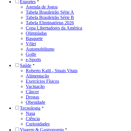
Esportes
Agenda de Jogos
Tabela Brasileirão Série A
Tabela Brasileirão Série B
Tabela Eliminatórias 2026
Copa Libertadores da América
Olimpíadas
Basquete
Vôlei
Automobilismo
Golfe
e-Sports
Saúde
Roberto Kalil - Sinais Vitais
Alimentação
Exercícios Físicos
Vacinação
Câncer
Drogas
Obesidade
Tecnologia
Nasa
Ciência
Curiosidades
Viagem & Gastronomia