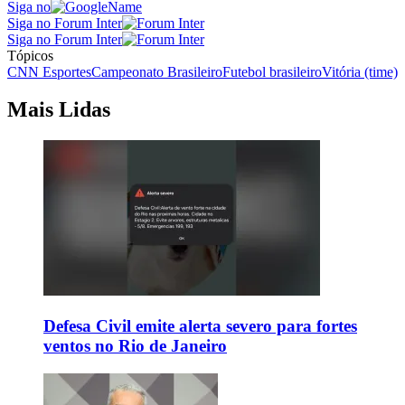
Siga no
Siga no Forum Inter
Siga no Forum Inter
Tópicos
CNN Esportes
Campeonato Brasileiro
Futebol brasileiro
Vitória (time)
Mais Lidas
Defesa Civil emite alerta severo para fortes
ventos no Rio de Janeiro