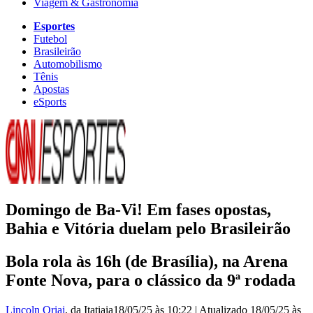
Viagem & Gastronomia
Esportes
Futebol
Brasileirão
Automobilismo
Tênis
Apostas
eSports
Domingo de Ba-Vi! Em fases opostas,
Bahia e Vitória duelam pelo Brasileirão
Bola rola às 16h (de Brasília), na Arena
Fonte Nova, para o clássico da 9ª rodada
Lincoln Oriaj
, da Itatiaia
18/05/25 às 10:22
|
Atualizado
18/05/25 às