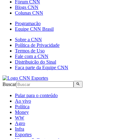
Fórum CNN
Blogs CNN
Colunas CNN
Programação
Equipe CNN Brasil
Sobre a CNN
Política de Privacidade
Termos de Uso
Fale com a CNN
Distribuição do Sinal
Faça parte da Equipe CNN
Buscar
Pular para o conteúdo
Ao vivo
Política
Money
WW
Agro
Infra
Esportes