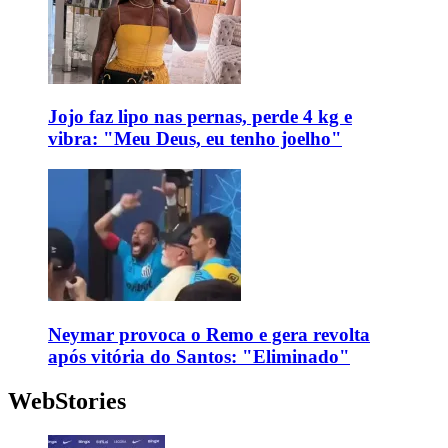
Jojo faz lipo nas pernas, perde 4 kg e
vibra: "Meu Deus, eu tenho joelho"
Neymar provoca o Remo e gera revolta
após vitória do Santos: "Eliminado"
WebStories