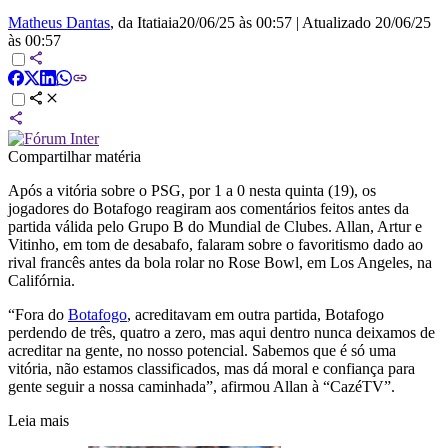
Matheus Dantas
, da Itatiaia
20/06/25 às 00:57
|
Atualizado
20/06/25
às 00:57
Compartilhar matéria
Após a vitória sobre o PSG, por 1 a 0 nesta quinta (19), os
jogadores do Botafogo reagiram aos comentários feitos antes da
partida válida pelo Grupo B do Mundial de Clubes. Allan, Artur e
Vitinho, em tom de desabafo, falaram sobre o favoritismo dado ao
rival francês antes da bola rolar no Rose Bowl, em Los Angeles, na
Califórnia.
“Fora do
Botafogo
, acreditavam em outra partida, Botafogo
perdendo de três, quatro a zero, mas aqui dentro nunca deixamos de
acreditar na gente, no nosso potencial. Sabemos que é só uma
vitória, não estamos classificados, mas dá moral e confiança para
gente seguir a nossa caminhada”, afirmou Allan à “CazéTV”.
Leia mais