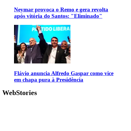
Neymar provoca o Remo e gera revolta
após vitória do Santos: "Eliminado"
Flávio anuncia Alfredo Gaspar como vice
em chapa pura à Presidência
WebStories