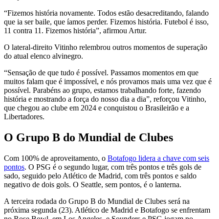
“Fizemos história novamente. Todos estão desacreditando, falando
que ia ser baile, que íamos perder. Fizemos história. Futebol é isso,
11 contra 11. Fizemos história”, afirmou Artur.
O lateral-direito Vitinho relembrou outros momentos de superação
do atual elenco alvinegro.
“Sensação de que tudo é possível. Passamos momentos em que
muitos falam que é impossível, e nós provamos mais uma vez que é
possível. Parabéns ao grupo, estamos trabalhando forte, fazendo
história e mostrando a força do nosso dia a dia”, reforçou Vitinho,
que chegou ao clube em 2024 e conquistou o Brasileirão e a
Libertadores.
O Grupo B do Mundial de Clubes
Com 100% de aproveitamento, o
Botafogo lidera a chave com seis
pontos
. O PSG é o segundo lugar, com três pontos e três gols de
sado, seguido pelo Atlético de Madrid, com três pontos e saldo
negativo de dois gols. O Seattle, sem pontos, é o lanterna.
A terceira rodada do Grupo B do Mundial de Clubes será na
próxima segunda (23). Atlético de Madrid e Botafogo se enfrentam
no Rose Bowl, em Los Angeles, e Sounders e PSG jogam no