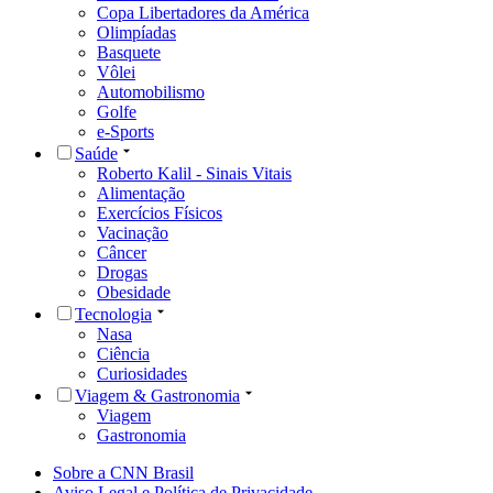
Copa Libertadores da América
Olimpíadas
Basquete
Vôlei
Automobilismo
Golfe
e-Sports
Saúde
Roberto Kalil - Sinais Vitais
Alimentação
Exercícios Físicos
Vacinação
Câncer
Drogas
Obesidade
Tecnologia
Nasa
Ciência
Curiosidades
Viagem & Gastronomia
Viagem
Gastronomia
Sobre a CNN Brasil
Aviso Legal e Política de Privacidade