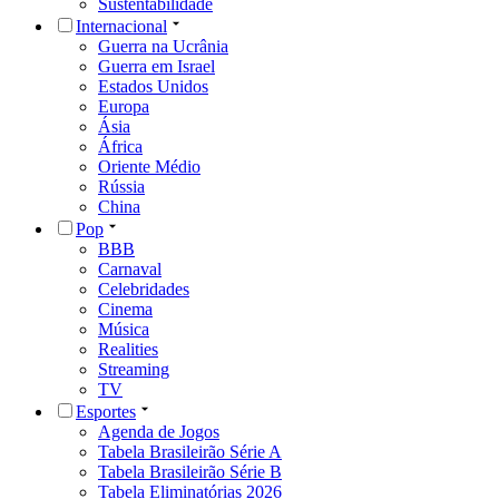
Sustentabilidade
Internacional
Guerra na Ucrânia
Guerra em Israel
Estados Unidos
Europa
Ásia
África
Oriente Médio
Rússia
China
Pop
BBB
Carnaval
Celebridades
Cinema
Música
Realities
Streaming
TV
Esportes
Agenda de Jogos
Tabela Brasileirão Série A
Tabela Brasileirão Série B
Tabela Eliminatórias 2026