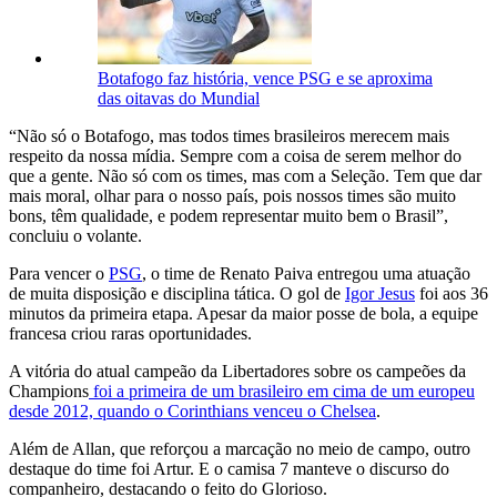
Botafogo faz história, vence PSG e se aproxima
das oitavas do Mundial
“Não só o Botafogo, mas todos times brasileiros merecem mais
respeito da nossa mídia. Sempre com a coisa de serem melhor do
que a gente. Não só com os times, mas com a Seleção. Tem que dar
mais moral, olhar para o nosso país, pois nossos times são muito
bons, têm qualidade, e podem representar muito bem o Brasil”,
concluiu o volante.
Para vencer o
PSG
, o time de Renato Paiva entregou uma atuação
de muita disposição e disciplina tática. O gol de
Igor Jesus
foi aos 36
minutos da primeira etapa. Apesar da maior posse de bola, a equipe
francesa criou raras oportunidades.
A vitória do atual campeão da Libertadores sobre os campeões da
Champions
foi a primeira de um brasileiro em cima de um europeu
desde 2012, quando o Corinthians venceu o Chelsea
.
Além de Allan, que reforçou a marcação no meio de campo, outro
destaque do time foi Artur. E o camisa 7 manteve o discurso do
companheiro, destacando o feito do Glorioso.