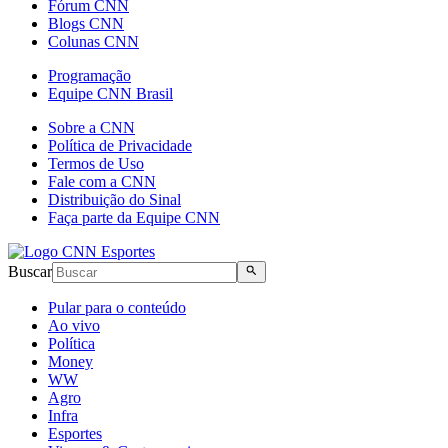
Fórum CNN
Blogs CNN
Colunas CNN
Programação
Equipe CNN Brasil
Sobre a CNN
Política de Privacidade
Termos de Uso
Fale com a CNN
Distribuição do Sinal
Faça parte da Equipe CNN
Buscar
Pular para o conteúdo
Ao vivo
Política
Money
WW
Agro
Infra
Esportes