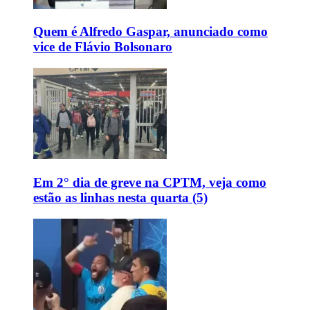
Quem é Alfredo Gaspar, anunciado como
vice de Flávio Bolsonaro
Em 2° dia de greve na CPTM, veja como
estão as linhas nesta quarta (5)