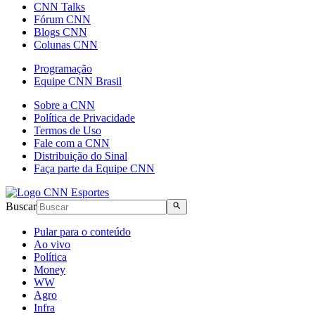
CNN Talks
Fórum CNN
Blogs CNN
Colunas CNN
Programação
Equipe CNN Brasil
Sobre a CNN
Política de Privacidade
Termos de Uso
Fale com a CNN
Distribuição do Sinal
Faça parte da Equipe CNN
Buscar
Pular para o conteúdo
Ao vivo
Política
Money
WW
Agro
Infra