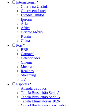
Internacional
Guerra na Ucrânia
Guerra em Israel
Estados Unidos
Europa
Ásia
África
Oriente Médio
Rússia
China
Pop
BBB
Carnaval
Celebridades
Cinema
Música
Realities
Streaming
TV
Esportes
Agenda de Jogos
Tabela Brasileirão Série A
Tabela Brasileirão Série B
Tabela Eliminatórias 2026
Copa Libertadores da América