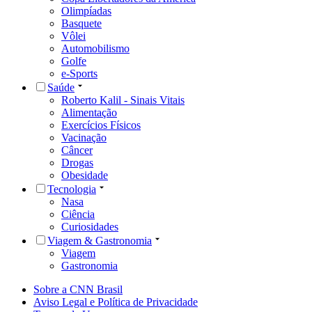
Olimpíadas
Basquete
Vôlei
Automobilismo
Golfe
e-Sports
Saúde
Roberto Kalil - Sinais Vitais
Alimentação
Exercícios Físicos
Vacinação
Câncer
Drogas
Obesidade
Tecnologia
Nasa
Ciência
Curiosidades
Viagem & Gastronomia
Viagem
Gastronomia
Sobre a CNN Brasil
Aviso Legal e Política de Privacidade