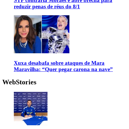
STF contraria Moraes e abre brecha para
reduzir penas de réus do 8/1
Xuxa desabafa sobre ataques de Mara
Maravilha: “Quer pegar carona na nave”
WebStories