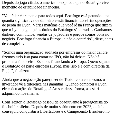
Depois do jogo citado, o americano explicou que o Botafogo vive
momento de estabilidade financeira.
"Vou falar claramente para todos aqui. Botafogo está gerando uma
quantia significativa de dinheiro e está financiando várias operações
de perda do Lyon. Várias matérias que você lê na França que dizem
que o Lyon pagou pelos títulos do Botafogo são erradas. Ganhamos
dinheiro com títulos, vendas de jogadores e porque somos bons no
negócio. Botafogo financia a Europa, e não o contrário", disse, antes
de completar:
"Somos uma organização auditada por empresas do maior calibre,
fizemos tudo isso para entrar no IPO, não há debate. Não há
problema financeiro. Estamos financiando a Europa. Quero separar
o Botafogo da parte europeia (Lyon), mas isso é a com diretoria da
Eagle", finalizou.
Ainda que a negociação pareça ser de Textor com ele mesmo, o
investidor vê a diferença nas garantias. Quando comprou o Lyon,
ele cedeu ações do Botafogo à Ares e, dessa forma, as estaria
adquirindo novamente.
Com Textor, o Botafogo passou de coadjuvante à protagonista do
futebol brasileiro. Depois de muito sofrimento em 2023, o clube
conseguiu conquistar a Libertadores e o Campeonato Brasileiro no