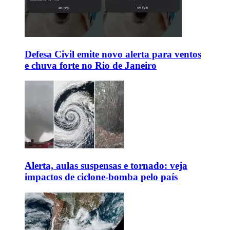
Defesa Civil emite novo alerta para ventos
e chuva forte no Rio de Janeiro
Alerta, aulas suspensas e tornado: veja
impactos de ciclone-bomba pelo país