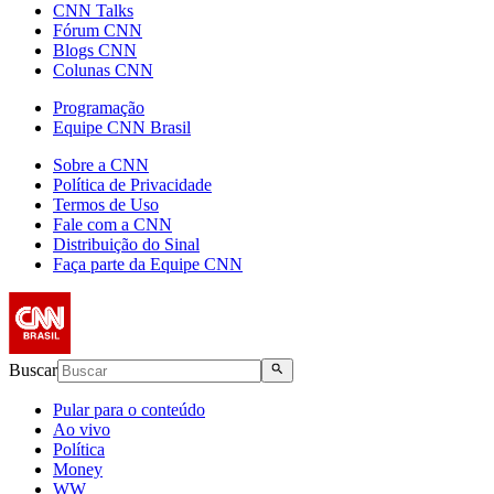
CNN Talks
Fórum CNN
Blogs CNN
Colunas CNN
Programação
Equipe CNN Brasil
Sobre a CNN
Política de Privacidade
Termos de Uso
Fale com a CNN
Distribuição do Sinal
Faça parte da Equipe CNN
Buscar
Pular para o conteúdo
Ao vivo
Política
Money
WW