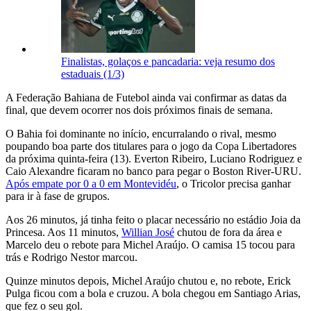
Finalistas, golaços e pancadaria: veja resumo dos
estaduais (1/3)
A Federação Bahiana de Futebol ainda vai confirmar as datas da
final, que devem ocorrer nos dois próximos finais de semana.
O Bahia foi dominante no início, encurralando o rival, mesmo
poupando boa parte dos titulares para o jogo da Copa Libertadores
da próxima quinta-feira (13). Everton Ribeiro, Luciano Rodriguez e
Caio Alexandre ficaram no banco para pegar o Boston River-URU.
Após empate por 0 a 0 em Montevidéu
, o Tricolor precisa ganhar
para ir à fase de grupos.
Aos 26 minutos, já tinha feito o placar necessário no estádio Joia da
Princesa. Aos 11 minutos,
Willian José
chutou de fora da área e
Marcelo deu o rebote para Michel Araújo. O camisa 15 tocou para
trás e Rodrigo Nestor marcou.
Quinze minutos depois, Michel Araújo chutou e, no rebote, Erick
Pulga ficou com a bola e cruzou. A bola chegou em Santiago Arias,
que fez o seu gol.