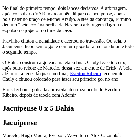
No final do primeiro tempo, dois lances decisivos. A arbitragem,
após consultar o VAR, marcou pênalti para o Jacuipense, após a
bola bater no braço de Michel Araújo. Antes da cobrança, Firmino
deu um “peteleco” na orelha de Nestor, a arbitragem flagrou e
expulsou o jogador do time da casa.
Flavinho chutou a penalidade e acertou no travessão. Ou seja, o
Jacuipense ficou sem o gol e com um jogador a menos durante todo
o segundo tempo.
O Bahia construiu a goleada na etapa final. Cauly fez o terceiro,
após outro rebote de Marcelo, dessa vez em chute de Erick. A bola
até furou a rede. Já quase no final,
Everton Ribeiro
recebeu de
Cauly e chutou colocado para fazer seu primeiro gol no ano.
Erick fechou a goleada aproveitando cruzamento de Everton
Ribeiro, depois de tabela com Ademir.
Jacuipense 0 x 5 Bahia
Jacuipense
Marcelo; Hugo Moura, Everson, Weverton e Alex Cazumbá;