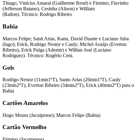
Thiago, Vinícius Amaral (Guilherme Rend) e Firmino; Flavinho
(Jefferson Baiano), Cesinha (Alison) e William
(Railon). Técnico: Rodrigo Ribeiro
Bahia
Marcos Felipe; Santi Arias, Kanu, David Duarte e Luciano Juba
(Iago); Erick, Rodrigo Nestor e Cauly; Michel Araújo (Everton
Ribeiro), Erick Pulga (Ademir) e Willian José (Luciano
Rodriguez). Técnico: Rogério Ceni.
Gols
Rodrigo Nestor (11min1ºT), Santo Arias (26min1ºT), Cauly
(23min2ºT), Everton Ribeiro (34min2ºT), Erick (40min2ºT) para o
Bahia
Cartões Amarelos
Hugo Moura (Jacuipense); Marcos Felipe (Bahia)
Cartão Vermelho
Firmino (Jacuipense)