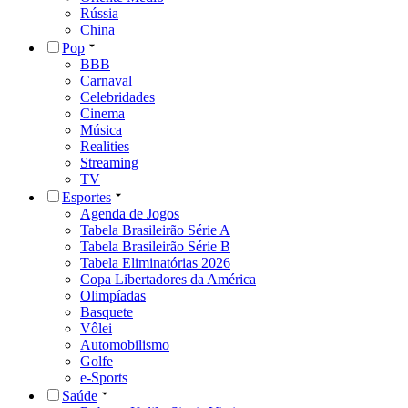
Rússia
China
Pop
BBB
Carnaval
Celebridades
Cinema
Música
Realities
Streaming
TV
Esportes
Agenda de Jogos
Tabela Brasileirão Série A
Tabela Brasileirão Série B
Tabela Eliminatórias 2026
Copa Libertadores da América
Olimpíadas
Basquete
Vôlei
Automobilismo
Golfe
e-Sports
Saúde