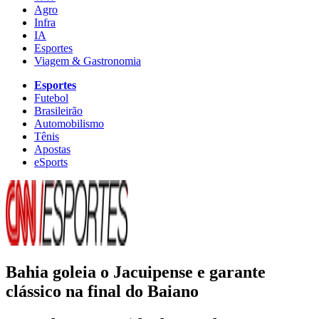
Agro
Infra
IA
Esportes
Viagem & Gastronomia
Esportes
Futebol
Brasileirão
Automobilismo
Tênis
Apostas
eSports
Bahia goleia o Jacuipense e garante
clássico na final do Baiano