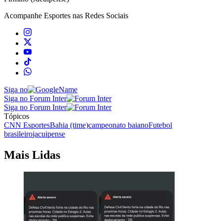
Acompanhe
Esportes
nas Redes Sociais
Siga no
Siga no Forum Inter
Siga no Forum Inter
Tópicos
CNN Esportes
Bahia (time)
campeonato baiano
Futebol
brasileiro
jacuipense
Mais Lidas