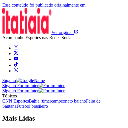
Esse conteúdo foi publicado originalmente em
Ver original
Acompanhe
Esportes
nas Redes Sociais
Siga no
Siga no Forum Inter
Siga no Forum Inter
Tópicos
CNN Esportes
Bahia (time)
campeonato baiano
Feira de
Santana
Futebol brasileiro
Mais Lidas