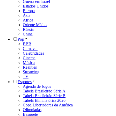
Guerra em Israel
Estados Unidos
Europa
Ásia
África
Oriente Médio
Rússia
China
Pop
BBB
Carnaval
Celebridades
Cinema
Música
Realities
Streaming
TV
Esportes
Agenda de Jogos
Tabela Brasileirão Série A
Tabela Brasileirão Série B
Tabela Eliminatórias 2026
Copa Libertadores da América
Olimpíadas
Basquete