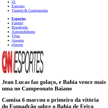
IA
Esportes
Viagem & Gastronomia
Esportes
Futebol
Brasileirão
Automobilismo
Tênis
Apostas
eSports
Jean Lucas faz golaço, e Bahia vence mais
uma no Campeonato Baiano
Camisa 6 marcou o primeiro da vitória
do Esquadrão sobre o Bahia de Feira