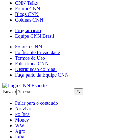
CNN Talks
Fórum CNN
Blogs CNN
Colunas CNN
Programação
Equipe CNN Brasil
Sobre a CNN
Política de Privacidade
Termos de Uso
Fale com a CNN
Distribuição do Sinal
Faça parte da Equipe CNN
Buscar
Pular para o conteúdo
Ao vivo
Política
Money
WW
Agro
Infra