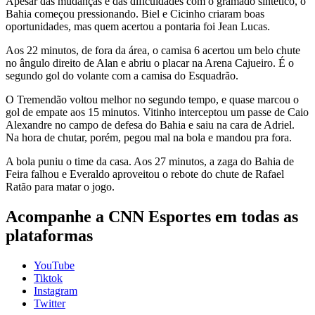
Apesar das mudanças e das dificuldades com o gramado sintético, o
Bahia começou pressionando. Biel e Cicinho criaram boas
oportunidades, mas quem acertou a pontaria foi Jean Lucas.
Aos 22 minutos, de fora da área, o camisa 6 acertou um belo chute
no ângulo direito de Alan e abriu o placar na Arena Cajueiro. É o
segundo gol do volante com a camisa do Esquadrão.
O Tremendão voltou melhor no segundo tempo, e quase marcou o
gol de empate aos 15 minutos. Vitinho interceptou um passe de Caio
Alexandre no campo de defesa do Bahia e saiu na cara de Adriel.
Na hora de chutar, porém, pegou mal na bola e mandou pra fora.
A bola puniu o time da casa. Aos 27 minutos, a zaga do Bahia de
Feira falhou e Everaldo aproveitou o rebote do chute de Rafael
Ratão para matar o jogo.
Acompanhe a
CNN Esportes
em todas as
plataformas
YouTube
Tiktok
Instagram
Twitter