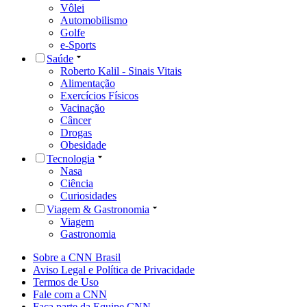
Vôlei
Automobilismo
Golfe
e-Sports
Saúde
Roberto Kalil - Sinais Vitais
Alimentação
Exercícios Físicos
Vacinação
Câncer
Drogas
Obesidade
Tecnologia
Nasa
Ciência
Curiosidades
Viagem & Gastronomia
Viagem
Gastronomia
Sobre a CNN Brasil
Aviso Legal e Política de Privacidade
Termos de Uso
Fale com a CNN
Faça parte da Equipe CNN