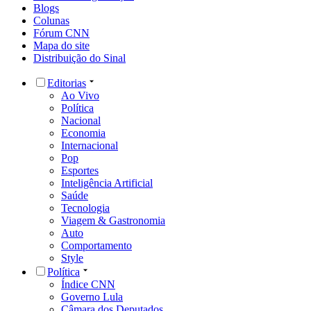
Blogs
Colunas
Fórum CNN
Mapa do site
Distribuição do Sinal
Editorias
Ao Vivo
Política
Nacional
Economia
Internacional
Pop
Esportes
Inteligência Artificial
Saúde
Tecnologia
Viagem & Gastronomia
Auto
Comportamento
Style
Política
Índice CNN
Governo Lula
Câmara dos Deputados