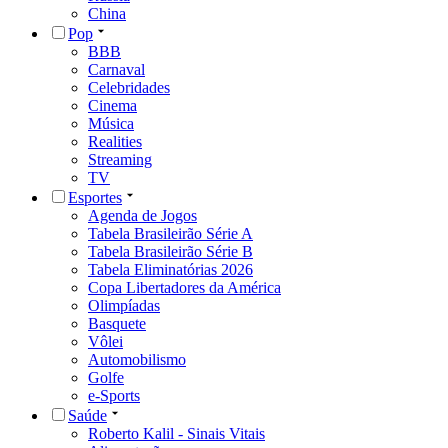
China
Pop
BBB
Carnaval
Celebridades
Cinema
Música
Realities
Streaming
TV
Esportes
Agenda de Jogos
Tabela Brasileirão Série A
Tabela Brasileirão Série B
Tabela Eliminatórias 2026
Copa Libertadores da América
Olimpíadas
Basquete
Vôlei
Automobilismo
Golfe
e-Sports
Saúde
Roberto Kalil - Sinais Vitais