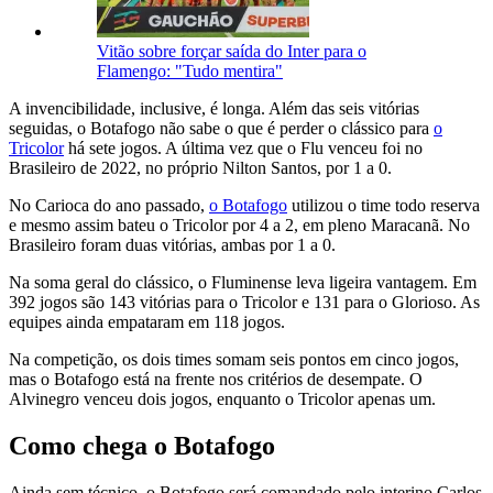
Vitão sobre forçar saída do Inter para o
Flamengo: "Tudo mentira"
A invencibilidade, inclusive, é longa. Além das seis vitórias
seguidas, o Botafogo não sabe o que é perder o clássico para
o
Tricolor
há sete jogos. A última vez que o Flu venceu foi no
Brasileiro de 2022, no próprio Nilton Santos, por 1 a 0.
No Carioca do ano passado,
o Botafogo
utilizou o time todo reserva
e mesmo assim bateu o Tricolor por 4 a 2, em pleno Maracanã. No
Brasileiro foram duas vitórias, ambas por 1 a 0.
Na soma geral do clássico, o Fluminense leva ligeira vantagem. Em
392 jogos são 143 vitórias para o Tricolor e 131 para o Glorioso. As
equipes ainda empataram em 118 jogos.
Na competição, os dois times somam seis pontos em cinco jogos,
mas o Botafogo está na frente nos critérios de desempate. O
Alvinegro venceu dois jogos, enquanto o Tricolor apenas um.
Como chega o Botafogo
Ainda sem técnico, o Botafogo será comandado pelo interino Carlos