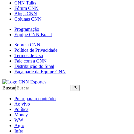
CNN Talks
Fórum CNN
Blogs CNN
Colunas CNN
Programação
Equipe CNN Brasil
Sobre a CNN
Política de Privacidade
Termos de Uso
Fale com a CNN
Distribuição do Sinal
Faça parte da Equipe CNN
Buscar
Pular para o conteúdo
Ao vivo
Política
Money
WW
Agro
Infra